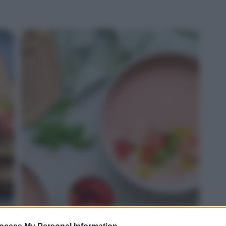
ROSSO: gazpacho di fragole e Grana