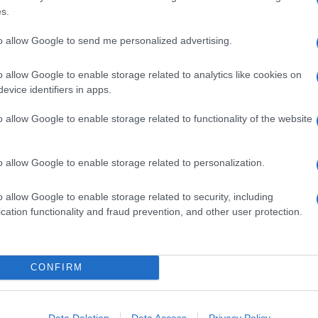
s.
to allow Google to send me personalized advertising.
o allow Google to enable storage related to analytics like cookies on
evice identifiers in apps.
o allow Google to enable storage related to functionality of the website
o allow Google to enable storage related to personalization.
o allow Google to enable storage related to security, including
cation functionality and fraud prevention, and other user protection.
na
Linguine con pesto di olive,
mandorle e scorza di limone
Il pesto a base di olive, frutta secca e scorza di
CONFIRM
agrumi avvolge la pasta lunga con la sua
cremosità. Finocchietto a sentimento e il piatto è
Data Deletion
Data Access
Privacy Policy