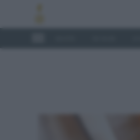
RICETTE
TECNICHE
LU