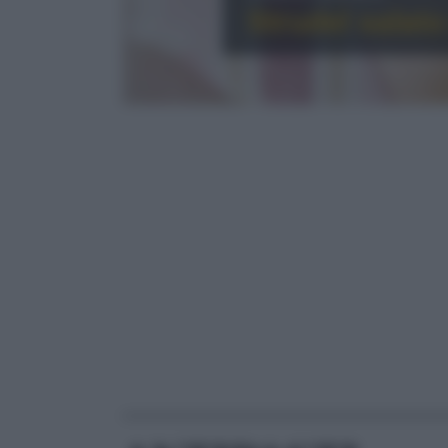
Strudel salato
RICETTE