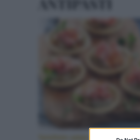
ANTIPASTI
Tartellette salate alle melanzane e