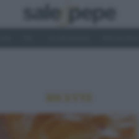
OGHI
VINI
IL LATO VEGETALE
NEWS ED EVENT
RICETTE