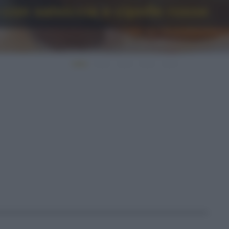
 con salsiccia e cipolle rosse