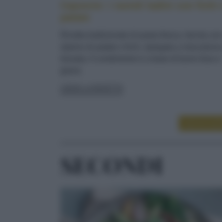
Cajoncìe: i ravioli ladini con fichi 
patate
Ricetta tradizionale di pasta fresca, farcita co
ripieno di patate e fichi, ripiegata a mezzaluna
lessata. Il condimento è a base di burro fuso e
grana
LEGGI LA RICETTA
LEGGI ALT
SECONDI