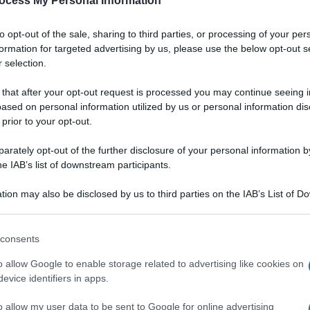
ocess My Personal Information
Padano DOP
to opt-out of the sale, sharing to third parties, or processing of your per
a
Un gazpacho dal colore vibrante, dall'aria chic.
formation for targeted advertising by us, please use the below opt-out s
Grazie alla bontà del Grana Padano DOP,
 selection.
accompagnata da quella delle fragole, servirete
un aperitivo originale, salutare e digeribile ai
 that after your opt-out request is processed you may continue seeing i
vostri ospiti
ased on personal information utilized by us or personal information dis
 prior to your opt-out.
LEGGI LA RICETTA
rately opt-out of the further disclosure of your personal information by
he IAB’s list of downstream participants.
 RICETTE DI ANTIPASTI
tion may also be disclosed by us to third parties on the IAB’s List of 
 that may further disclose it to other third parties.
 that this website/app uses one or more Google services and may gath
consents
including but not limited to your visit or usage behaviour. You may click 
 to Google and its third-party tags to use your data for below specifi
o allow Google to enable storage related to advertising like cookies on
ogle consent section.
evice identifiers in apps.
o allow my user data to be sent to Google for online advertising