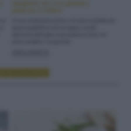
e
Spaghetti neri con gamberi,
peperoni e finferli
n un
Il ricco condimento di terra e di mare è perfetto per
 e
questi spaghetti al nero di seppia, avvolti
dall'aroma dell'aglio e dal profumo di timo. Un
primo semplice, ma gourmet
LEGGI LA RICETTA
RE RICETTE DI PRIMI