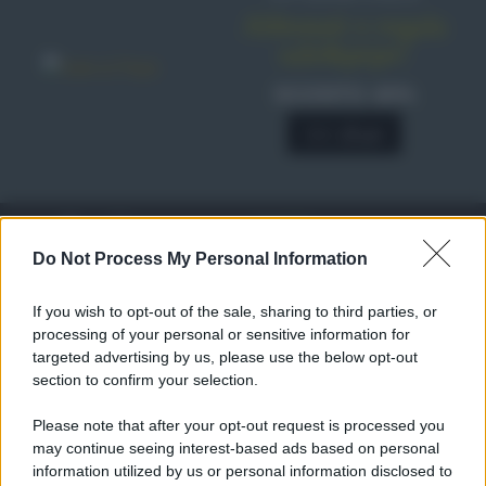
Abbonati o regala
sale&pepe!
SCONTO 40%
A € 28,90
RICETTE
c
Do Not Process My Personal Information
Ricette di stagione
© 2026 Belpietro Edizioni
If you wish to opt-out of the sale, sharing to third parties, or
Periodiche SRL
Dolci e dessert
Ripr. riservata
processing of your personal or sensitive information for
Primi piatti
P.I. 13673600964
targeted advertising by us, please use the below opt-out
Secondi piatti
section to confirm your selection.
Privacy Policy
Pane e pizze
Cookie Policy
Please note that after your opt-out request is processed you
Aperitivi
may continue seeing interest-based ads based on personal
Preferenze Privacy
Antipasti
information utilized by us or personal information disclosed to
Pubblicità
Salse e sughi