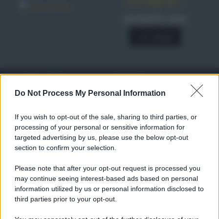
sale&pepe!
SCONTO 40%
A € 28,90
RICETTE
c
Do Not Process My Personal Information
Ricette di stagione
© 2026 Belpietro Edizioni
If you wish to opt-out of the sale, sharing to third parties, or
Periodiche SRL
Dolci e dessert
Ripr. riservata
processing of your personal or sensitive information for
Primi piatti
P.I. 13673600964
targeted advertising by us, please use the below opt-out
Secondi piatti
section to confirm your selection.
Privacy Policy
Pane e pizze
Cookie Policy
Please note that after your opt-out request is processed you
Aperitivi
may continue seeing interest-based ads based on personal
Preferenze Privacy
Antipasti
information utilized by us or personal information disclosed to
Pubblicità
Salse e sughi
third parties prior to your opt-out.
Note legali
Torte salate
Chi siamo