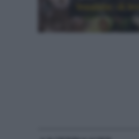
Insalate: di le
RICETTE