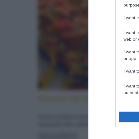
purpose
I want 
I want t
web or d
I want t
or app.
I want t
I want t
authenti
Caserecce alla lido: cucina sicilia
Cucina siciliana in tavola: con pesce spada,
melanzane fritte, pomodorini e menta fresca
LEGGI LA RICETTA