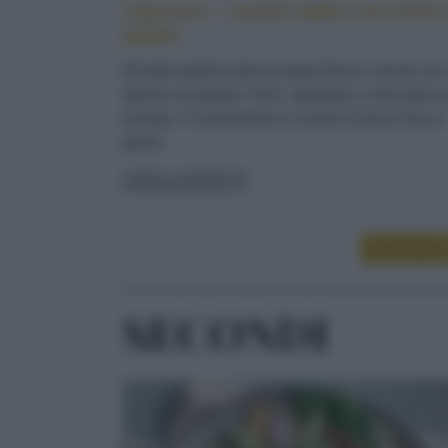
Cajoncìe: i ravioli ladini con fichi 
patate
Ricetta tradizionale di pasta fresca, farcita co
ripieno di patate e fichi, ripiegata a mezzaluna
lessata. Il condimento è a base di burro fuso e
grana
LEGGI LA RICETTA
LEGGI ALT
SECONDI