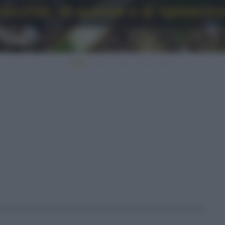
nticchie, di quinoa e di spinacin