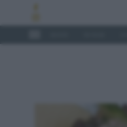
RICETTE
TECNICHE
LU