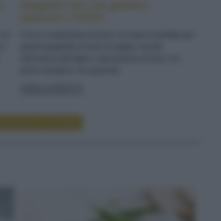
e
Spaghetti neri con gamberi,
peperoni e finferli
n un
Il ricco condimento di terra e di mare è perfetto per
 e
questi spaghetti al nero di seppia, avvolti
dall'aroma dell'aglio e dal profumo di timo. Un
primo semplice, ma gourmet
LEGGI LA RICETTA
RE RICETTE DI PRIMI