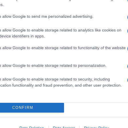
s.
to allow Google to send me personalized advertising.
o allow Google to enable storage related to analytics like cookies on
evice identifiers in apps.
o allow Google to enable storage related to functionality of the website
o allow Google to enable storage related to personalization.
o allow Google to enable storage related to security, including
cation functionality and fraud prevention, and other user protection.
na
Linguine con pesto di olive,
mandorle e scorza di limone
Il pesto a base di olive, frutta secca e scorza di
CONFIRM
agrumi avvolge la pasta lunga con la sua
cremosità. Finocchietto a sentimento e il piatto è
Data Deletion
Data Access
Privacy Policy