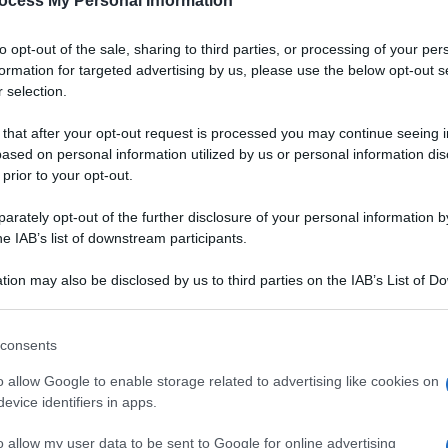
ocess My Personal Information
Padano DOP
to opt-out of the sale, sharing to third parties, or processing of your per
a
Un gazpacho dal colore vibrante, dall'aria chic.
formation for targeted advertising by us, please use the below opt-out s
Grazie alla bontà del Grana Padano DOP,
 selection.
accompagnata da quella delle fragole, servirete
un aperitivo originale, salutare e digeribile ai
 that after your opt-out request is processed you may continue seeing i
vostri ospiti
ased on personal information utilized by us or personal information dis
 prior to your opt-out.
LEGGI LA RICETTA
rately opt-out of the further disclosure of your personal information by
he IAB’s list of downstream participants.
 RICETTE DI ANTIPASTI
tion may also be disclosed by us to third parties on the IAB’s List of 
 that may further disclose it to other third parties.
 that this website/app uses one or more Google services and may gath
consents
including but not limited to your visit or usage behaviour. You may click 
 to Google and its third-party tags to use your data for below specifi
o allow Google to enable storage related to advertising like cookies on
ogle consent section.
evice identifiers in apps.
o allow my user data to be sent to Google for online advertising