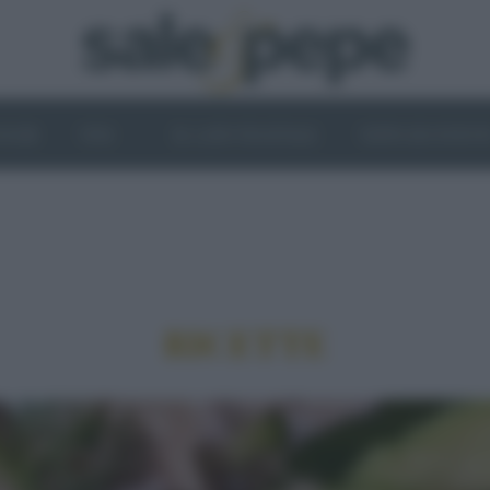
OGHI
VINI
IL LATO VEGETALE
NEWS ED EVENT
RICETTE