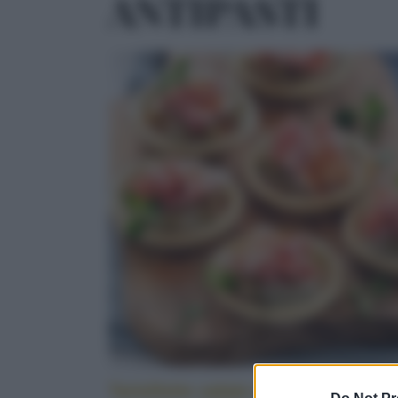
ANTIPASTI
Tartellette salate alle melanzane e