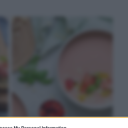
ROSSO: gazpacho di fragole e Grana