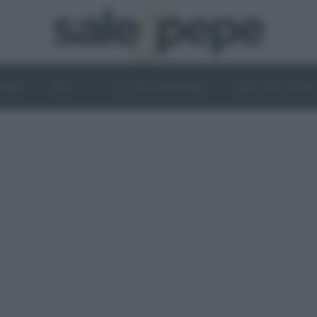
OGHI
VINI
IL LATO VEGETALE
NEWS ED EVENT