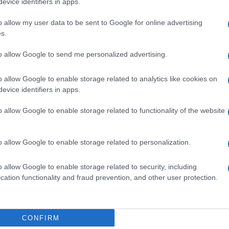
ogle consent section.
evice identifiers in apps.
o allow my user data to be sent to Google for online advertising
s.
to allow Google to send me personalized advertising.
o allow Google to enable storage related to analytics like cookies on
evice identifiers in apps.
o allow Google to enable storage related to functionality of the website
o allow Google to enable storage related to personalization.
o allow Google to enable storage related to security, including
cation functionality and fraud prevention, and other user protection.
cuola d’arte di Firenze dove nasce il suo amore per il
ra il mondo della gastronomia, il matrimonio tra le due
graphy
fonde in un’unica visione i colori, gli scatti, la
CONFIRM
i occidentali. Sul suo profilo
Ig
racconta come valorizzare