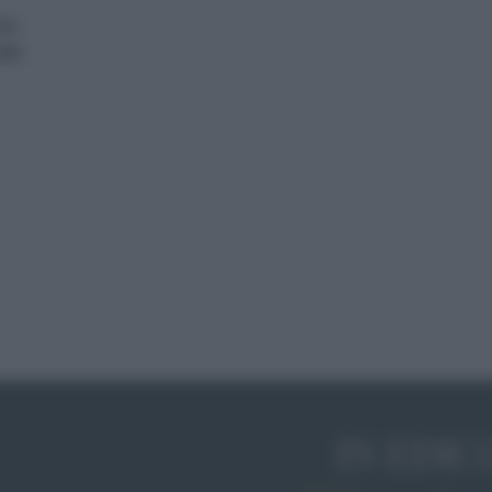
one
lta
IN EDIC