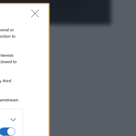
sonal or
ection to
•
•
•
Vegano
Top ricette
nterest-
closed to
 third
Downstream
er and store
to grant or
ed purposes