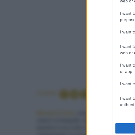
in below Go
web or d
I want t
purpose
I want 
I want t
web or d
I want t
or app.
I want t
Condividi
I want t
authenti
Monique D’Anna
, classe ’73, si forma alla s
colore e la fotografia. Quando nel 2009 incont
passioni è una scelta naturale: la
food photo
composizione, la cucina, i sapori etnici e quell