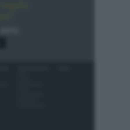
regala
pe!
 40%
0
ITORI
NEWS ED EVENTI
VIDEO
News
Jeunes
 vino
Restaurateurs
Eventi
Consigli pratici
Benessere
Cultura del cibo