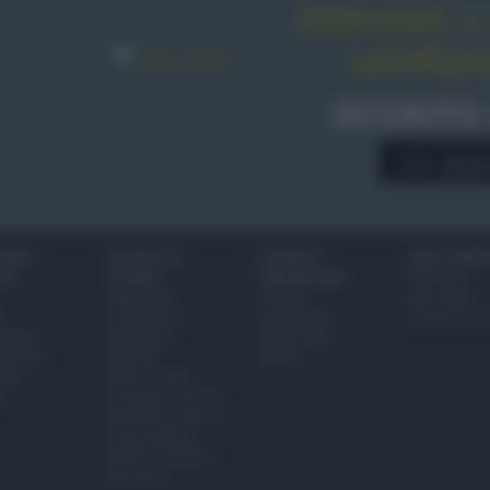
Abbonati o 
sale&pe
SCONTO
A € 28,9
IONI
SCUOLA DI
LUOGHI E
VINI E TERR
ALI
CUCINA
PERSONAGGI
Glossario
Ingredienti
Località
Bere bene
i
Come fare a...
Personaggi
Conoscere il
eanno
Dizionario
Made in Italy
bambini
Utensili
Mondo
ween
Erbe e Aromi
a
Cucinare la carne
Preparare il pesce
Fare la pasta
Pulire le verdure
Decorare