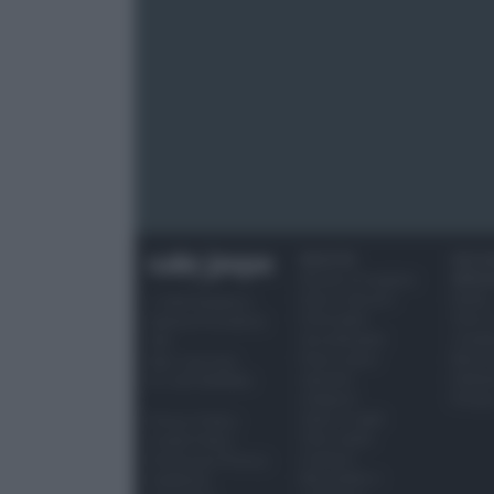
RICETTE
OCCAS
Ricette di stagione
SPECI
Dolci e dessert
Natale
© 2026 Belpietro
Primi piatti
Torte d
Edizioni Periodiche
Secondi piatti
compl
SRL
Pane e pizze
Menu 
Ripr. riservata
Aperitivi
Hallo
P.I. 13673600964
Antipasti
Pasqu
Salse e sughi
Privacy Policy
Torte salate
Cookie Policy
Contorni
Preferenze Privacy
Marmellate e
Pubblicità