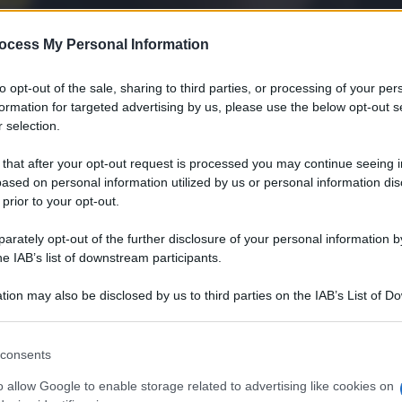
ocess My Personal Information
to opt-out of the sale, sharing to third parties, or processing of your per
formation for targeted advertising by us, please use the below opt-out s
 selection.
•
•
•
•
iano
Ricette sfiziose
Ricette light
Ricette veloci
Ricette facili
 that after your opt-out request is processed you may continue seeing i
ased on personal information utilized by us or personal information dis
 prior to your opt-out.
rately opt-out of the further disclosure of your personal information by
he IAB’s list of downstream participants.
tion may also be disclosed by us to third parties on the IAB’s List of 
 that may further disclose it to other third parties.
 that this website/app uses one or more Google services and may gath
consents
including but not limited to your visit or usage behaviour. You may click 
 to Google and its third-party tags to use your data for below specifi
o allow Google to enable storage related to advertising like cookies on