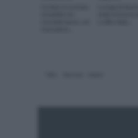
cioccolato
rosmarino
Un dolce al cucchiaio
La lunga lievitazi
bianco
irresistibile con
rende la focaccia a
cioccolato bianco, con
e soffice dopo...
mascarpone,...
TAG:
#docente
#stylist