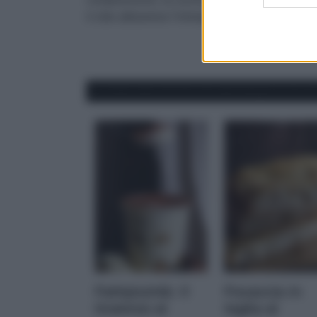
il cibo attraverso l’immagine.
ALTRE RICETTE DI MONIQUE D'A
Fattipiuinlà: il
Focaccia in
tiramisù al
teglia al