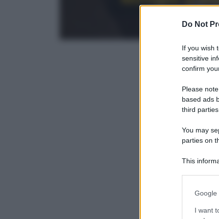
Do Not Pr
If you wish 
sensitive in
confirm your
In evidenza:
Vegetar
Please note
based ads b
third parties
You may sepa
parties on t
This informa
Participants
Please note
Google 
information 
deny consent
I want t