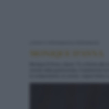
MON
LUOGHI E PERSONAGGI
PERSONAGGI
MONIQUE D'ANNA
Monique D'Anna, classe '73, si forma alla sc
mondo della gastronomia, il matrimonio tra l
la composizione, la cucina, i sapori etnici e