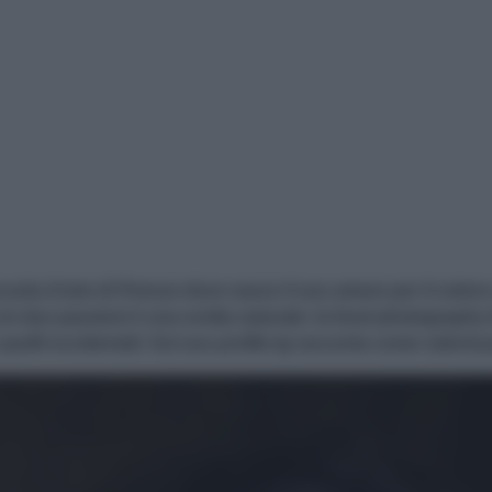
IQUE D'ANNA
uola d'arte di Firenze dove nasce il suo amore per il colore 
e due passioni è una scelta naturale: la food photography fon
 quelli occidentali. Sul suo profilo Ig racconta come valorizz