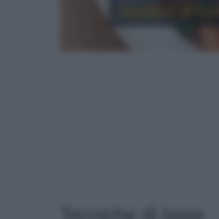
Involtini di ca
TECNICHE DI BASE
Tecniche di base