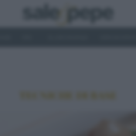
OGHI
VINI
IL LATO VEGETALE
NEWS ED EVENT
TECNICHE DI BASE