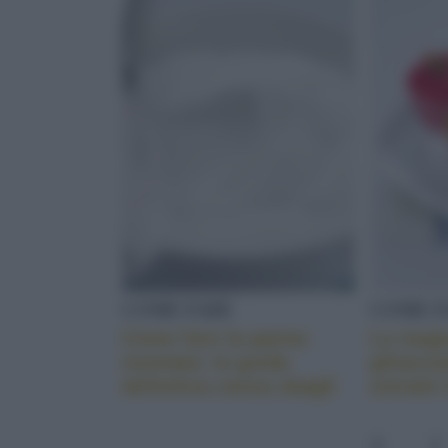
COME FARE
COME F
Come fare la panna
La magia
montata: la guida
ghiaccia
definitiva senza sbagli
estratti
1
2