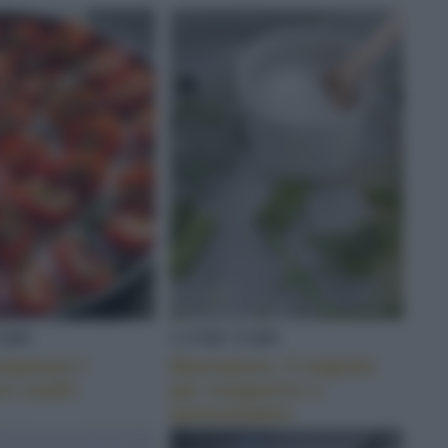
 VINO
ARE
COME FARE
eparare i
Marinature, il segreto
i confit
per insaporire e
ammorbidire