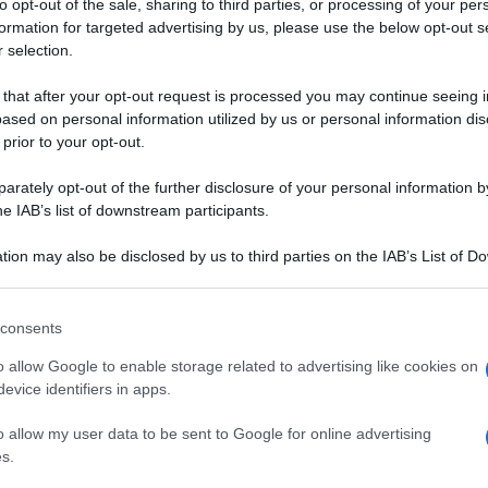
to opt-out of the sale, sharing to third parties, or processing of your per
passo le ricette spiegate nei minimi dettagli. Di primo
formation for targeted advertising by us, please use the below opt-out s
 realizzare la pasta base della pizza ma ci sono alcune
 selection.
pratica daranno un risultato finale eccellente. Conoscere
e ogni ricetta vi permetterà di ottenere piatti gustosi e
 that after your opt-out request is processed you may continue seeing i
ased on personal information utilized by us or personal information dis
 prior to your opt-out.
rately opt-out of the further disclosure of your personal information by
he IAB’s list of downstream participants.
tion may also be disclosed by us to third parties on the IAB’s List of 
 that may further disclose it to other third parties.
 that this website/app uses one or more Google services and may gath
consents
including but not limited to your visit or usage behaviour. You may click 
 to Google and its third-party tags to use your data for below specifi
o allow Google to enable storage related to advertising like cookies on
ogle consent section.
evice identifiers in apps.
ARE
COME FARE
o allow my user data to be sent to Google for online advertising
modi per fare la
s.
Uova fuori dal frigo? Sì,
on pomodoro
ma occhio agli sbalzi