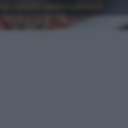
rne ripieni: come cucinarli