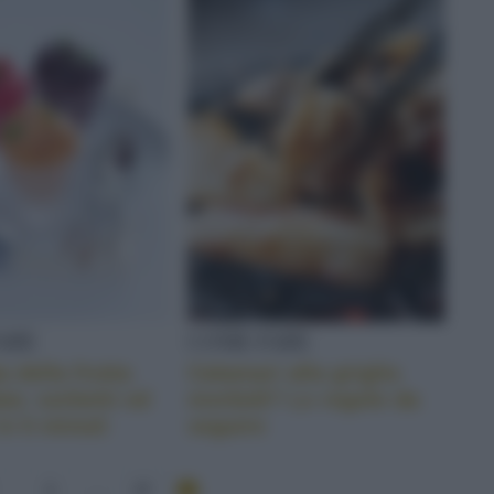
ARE
COME FARE
 della frutta
Calamari alla griglia
ta: sorbetti ed
morbidi? Le regole da
 in 5 minuti
seguire
3
...
37