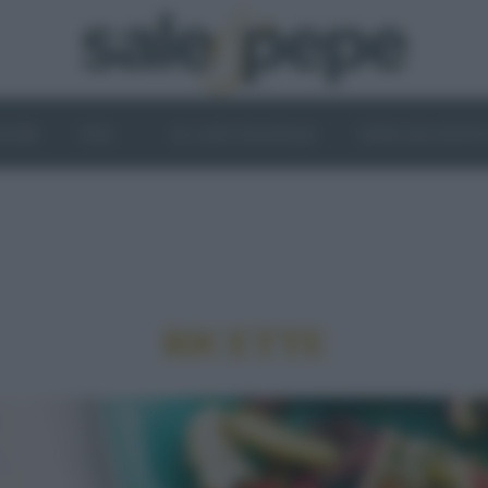
OGHI
VINI
IL LATO VEGETALE
NEWS ED EVENT
RICETTE