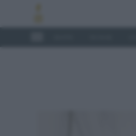
RICETTE
TECNICHE
LU