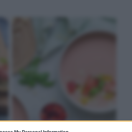
ROSSO: gazpacho di fragole e Grana