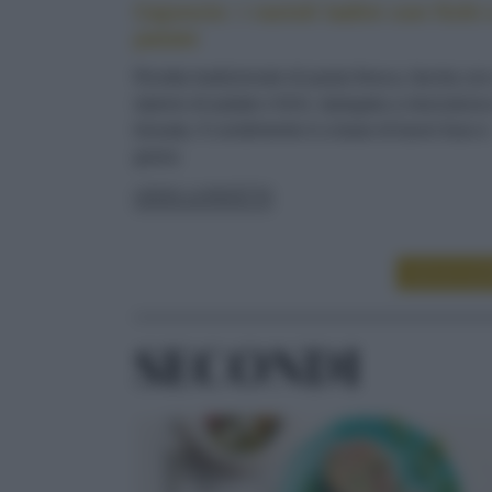
Cajoncìe: i ravioli ladini con fichi 
patate
Ricetta tradizionale di pasta fresca, farcita co
ripieno di patate e fichi, ripiegata a mezzaluna
lessata. Il condimento è a base di burro fuso e
grana
LEGGI LA RICETTA
LEGGI ALT
SECONDI