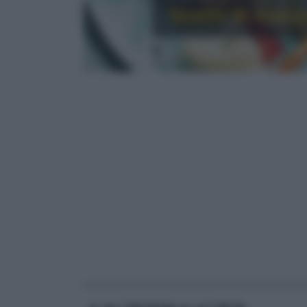
Sushi di manz
RICETTE