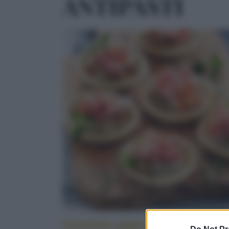
ANTIPASTI
Tartellette salate alle melanzane e