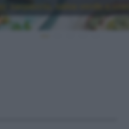
o: carpaccio, salsa verde e cro