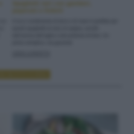
e
Spaghetti neri con gamberi,
peperoni e finferli
n un
Il ricco condimento di terra e di mare è perfetto per
 e
questi spaghetti al nero di seppia, avvolti
dall'aroma dell'aglio e dal profumo di timo. Un
primo semplice, ma gourmet
LEGGI LA RICETTA
RE RICETTE DI PRIMI