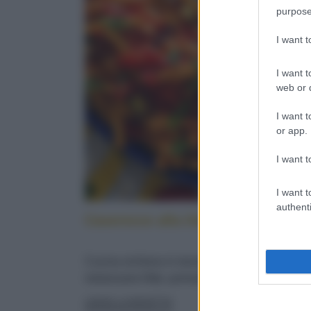
purpose
I want 
I want t
web or d
I want t
or app.
I want t
I want t
authenti
Caserecce alla lido: cucina sicilia
Cucina siciliana in tavola: con pesce spada,
melanzane fritte, pomodorini e menta fresca
LEGGI LA RICETTA