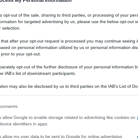
ocess My Personal Information
Padano DOP
to opt-out of the sale, sharing to third parties, or processing of your per
a
Un gazpacho dal colore vibrante, dall'aria chic.
formation for targeted advertising by us, please use the below opt-out s
Grazie alla bontà del Grana Padano DOP,
 selection.
accompagnata da quella delle fragole, servirete
un aperitivo originale, salutare e digeribile ai
 that after your opt-out request is processed you may continue seeing i
vostri ospiti
ased on personal information utilized by us or personal information dis
 prior to your opt-out.
LEGGI LA RICETTA
rately opt-out of the further disclosure of your personal information by
he IAB’s list of downstream participants.
 RICETTE DI ANTIPASTI
tion may also be disclosed by us to third parties on the IAB’s List of 
 that may further disclose it to other third parties.
 that this website/app uses one or more Google services and may gath
consents
including but not limited to your visit or usage behaviour. You may click 
 to Google and its third-party tags to use your data for below specifi
o allow Google to enable storage related to advertising like cookies on
ogle consent section.
evice identifiers in apps.
o allow my user data to be sent to Google for online advertising