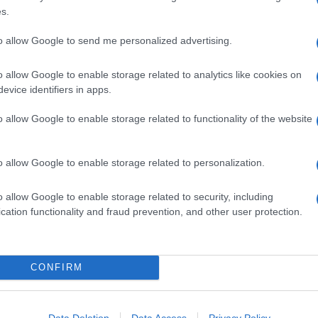
s.
to allow Google to send me personalized advertising.
o allow Google to enable storage related to analytics like cookies on
evice identifiers in apps.
o allow Google to enable storage related to functionality of the website
o allow Google to enable storage related to personalization.
o allow Google to enable storage related to security, including
cation functionality and fraud prevention, and other user protection.
na
Linguine con pesto di olive,
mandorle e scorza di limone
Il pesto a base di olive, frutta secca e scorza di
CONFIRM
agrumi avvolge la pasta lunga con la sua
cremosità. Finocchietto a sentimento e il piatto è
Data Deletion
Data Access
Privacy Policy