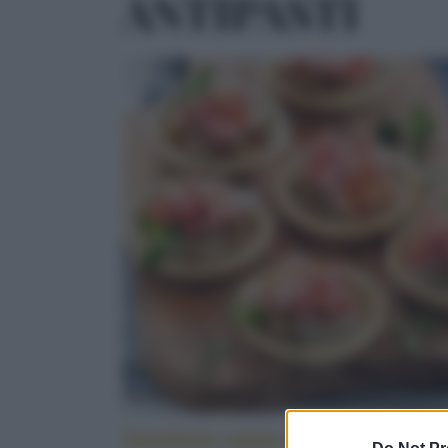
ANTIPASTI
Tartellette salate alle melanzane e