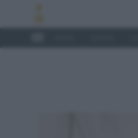
RICETTE
TECNICHE
LU