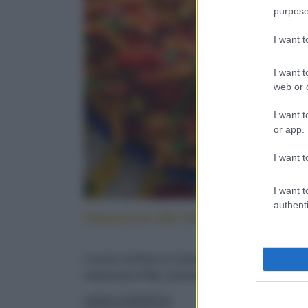
purpose
I want 
I want t
web or d
I want t
or app.
I want t
I want t
authenti
Caserecce alla lido: cucina sicilia
Cucina siciliana in tavola: con pesce spada,
melanzane fritte, pomodorini e menta fresca
LEGGI LA RICETTA