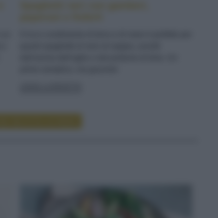
e
Spaghetti neri con gamberi,
peperoni e finferli
n un
Il ricco condimento di terra e di mare è perfetto per
 e
questi spaghetti al nero di seppia, avvolti
dall'aroma dell'aglio e dal profumo di timo. Un
primo semplice, ma gourmet
LEGGI LA RICETTA
RE RICETTE DI PRIMI