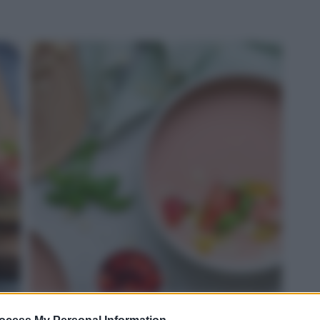
ROSSO: gazpacho di fragole e Grana