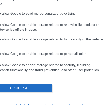
s.
to allow Google to send me personalized advertising.
o allow Google to enable storage related to analytics like cookies on
evice identifiers in apps.
o allow Google to enable storage related to functionality of the website
o allow Google to enable storage related to personalization.
o allow Google to enable storage related to security, including
cation functionality and fraud prevention, and other user protection.
na
Linguine con pesto di olive,
mandorle e scorza di limone
Il pesto a base di olive, frutta secca e scorza di
CONFIRM
agrumi avvolge la pasta lunga con la sua
cremosità. Finocchietto a sentimento e il piatto è
Data Deletion
Data Access
Privacy Policy