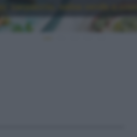
o: carpaccio, salsa verde e cro