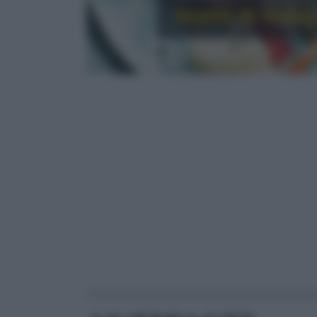
Sushi di manz
RICETTE