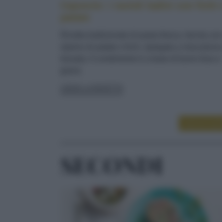
Cajoncìe: i ravioli ladini con fichi 
patate
Ricetta tradizionale di pasta fresca, farcita co
ripieno di patate e fichi, ripiegata a mezzaluna
lessata. Il condimento è a base di burro fuso e
grana
LEGGI LA RICETTA
LEGGI ALT
SECONDI