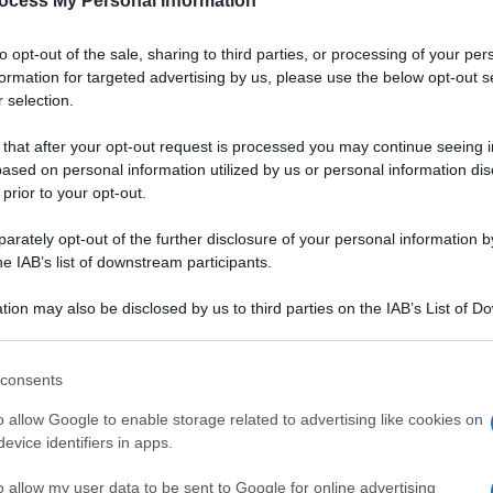
ocess My Personal Information
Padano DOP
to opt-out of the sale, sharing to third parties, or processing of your per
a
Un gazpacho dal colore vibrante, dall'aria chic.
formation for targeted advertising by us, please use the below opt-out s
Grazie alla bontà del Grana Padano DOP,
 selection.
accompagnata da quella delle fragole, servirete
un aperitivo originale, salutare e digeribile ai
 that after your opt-out request is processed you may continue seeing i
vostri ospiti
ased on personal information utilized by us or personal information dis
 prior to your opt-out.
LEGGI LA RICETTA
rately opt-out of the further disclosure of your personal information by
he IAB’s list of downstream participants.
 RICETTE DI ANTIPASTI
tion may also be disclosed by us to third parties on the IAB’s List of 
 that may further disclose it to other third parties.
 that this website/app uses one or more Google services and may gath
consents
including but not limited to your visit or usage behaviour. You may click 
 to Google and its third-party tags to use your data for below specifi
o allow Google to enable storage related to advertising like cookies on
ogle consent section.
evice identifiers in apps.
o allow my user data to be sent to Google for online advertising