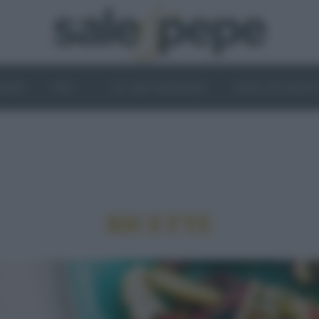
OGHI
VINI
IL LATO VEGETALE
NEWS ED EVENT
RICETTE