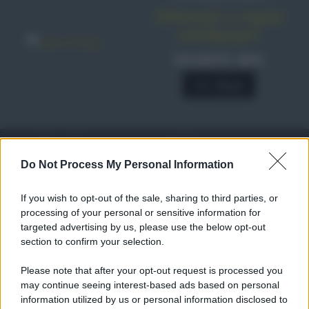
Abbonati o regala
sale&pepe!
SCONTO 40%
A € 28,90
RICETTE
c
Do Not Process My Personal Information
Ricette di stagione
© 2026 Belpietro Edizioni
If you wish to opt-out of the sale, sharing to third parties, or
Periodiche SRL
Dolci e dessert
Ripr. riservata
processing of your personal or sensitive information for
Primi piatti
P.I. 13673600964
targeted advertising by us, please use the below opt-out
Secondi piatti
section to confirm your selection.
Privacy Policy
Pane e pizze
Cookie Policy
Please note that after your opt-out request is processed you
Aperitivi
may continue seeing interest-based ads based on personal
Preferenze Privacy
Antipasti
information utilized by us or personal information disclosed to
Pubblicità
Salse e sughi