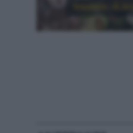
Insalate: di le
RICETTE