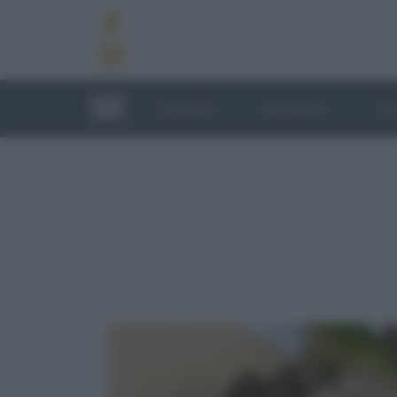
RICETTE
TECNICHE
LU