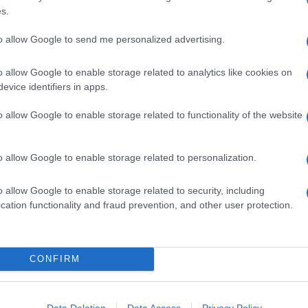
s.
to allow Google to send me personalized advertising.
o allow Google to enable storage related to analytics like cookies on
evice identifiers in apps.
o allow Google to enable storage related to functionality of the website
o allow Google to enable storage related to personalization.
o allow Google to enable storage related to security, including
cation functionality and fraud prevention, and other user protection.
na
Linguine con pesto di olive,
mandorle e scorza di limone
Il pesto a base di olive, frutta secca e scorza di
CONFIRM
agrumi avvolge la pasta lunga con la sua
cremosità. Finocchietto a sentimento e il piatto è
Data Deletion
Data Access
Privacy Policy