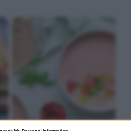
ROSSO: gazpacho di fragole e Grana