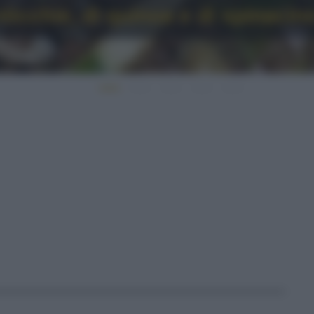
nticchie, di quinoa e di spinacin