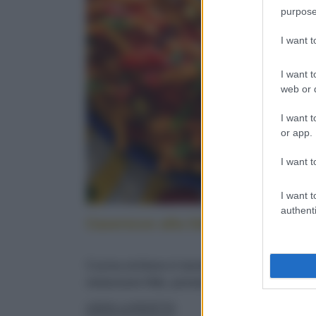
purpose
I want 
I want t
web or d
I want t
or app.
I want t
I want t
authenti
Caserecce alla lido: cucina sicilia
Cucina siciliana in tavola: con pesce spada,
melanzane fritte, pomodorini e menta fresca
LEGGI LA RICETTA