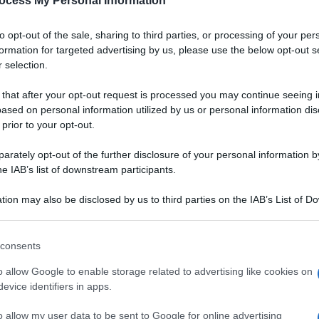
ocess My Personal Information
Padano DOP
to opt-out of the sale, sharing to third parties, or processing of your per
a
Un gazpacho dal colore vibrante, dall'aria chic.
formation for targeted advertising by us, please use the below opt-out s
Grazie alla bontà del Grana Padano DOP,
 selection.
accompagnata da quella delle fragole, servirete
un aperitivo originale, salutare e digeribile ai
 that after your opt-out request is processed you may continue seeing i
vostri ospiti
ased on personal information utilized by us or personal information dis
 prior to your opt-out.
LEGGI LA RICETTA
rately opt-out of the further disclosure of your personal information by
he IAB’s list of downstream participants.
 RICETTE DI ANTIPASTI
tion may also be disclosed by us to third parties on the IAB’s List of 
 that may further disclose it to other third parties.
 that this website/app uses one or more Google services and may gath
consents
including but not limited to your visit or usage behaviour. You may click 
 to Google and its third-party tags to use your data for below specifi
o allow Google to enable storage related to advertising like cookies on
ogle consent section.
evice identifiers in apps.
o allow my user data to be sent to Google for online advertising