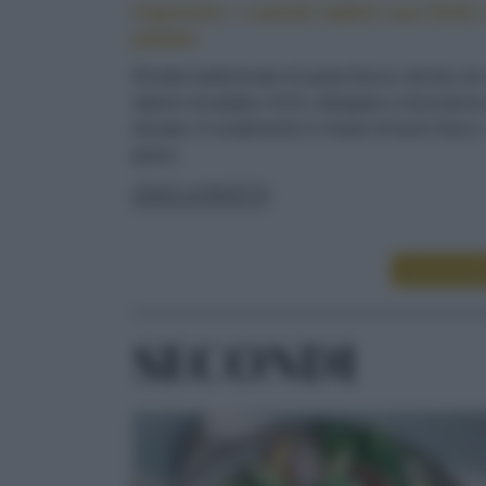
Cajoncìe: i ravioli ladini con fichi 
patate
Ricetta tradizionale di pasta fresca, farcita co
ripieno di patate e fichi, ripiegata a mezzaluna
lessata. Il condimento è a base di burro fuso e
grana
LEGGI LA RICETTA
LEGGI ALT
SECONDI