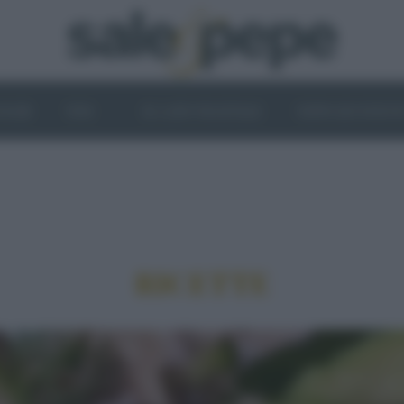
OGHI
VINI
IL LATO VEGETALE
NEWS ED EVENT
RICETTE