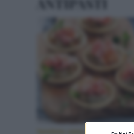
ANTIPASTI
Tartellette salate alle melanzane e