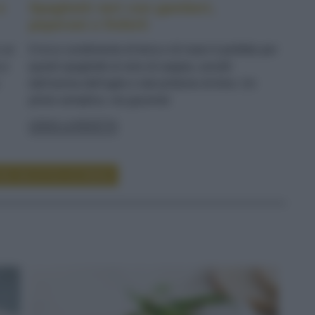
e
Spaghetti neri con gamberi,
peperoni e finferli
n un
Il ricco condimento di terra e di mare è perfetto per
 e
questi spaghetti al nero di seppia, avvolti
dall'aroma dell'aglio e dal profumo di timo. Un
primo semplice, ma gourmet
LEGGI LA RICETTA
RE RICETTE DI PRIMI