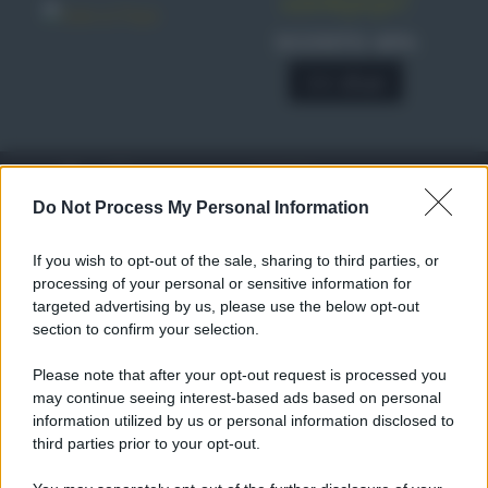
sale&pepe!
SCONTO 40%
A € 28,90
RICETTE
c
Do Not Process My Personal Information
Ricette di stagione
© 2026 Belpietro Edizioni
If you wish to opt-out of the sale, sharing to third parties, or
Periodiche SRL
Dolci e dessert
Ripr. riservata
processing of your personal or sensitive information for
Primi piatti
P.I. 13673600964
targeted advertising by us, please use the below opt-out
Secondi piatti
section to confirm your selection.
Privacy Policy
Pane e pizze
Cookie Policy
Please note that after your opt-out request is processed you
Aperitivi
may continue seeing interest-based ads based on personal
Preferenze Privacy
Antipasti
information utilized by us or personal information disclosed to
Pubblicità
Salse e sughi
third parties prior to your opt-out.
Note legali
Torte salate
Chi siamo