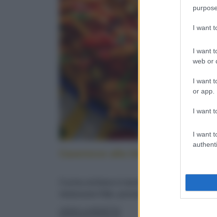
purpose
I want 
I want t
web or d
I want t
or app.
I want t
I want t
authenti
Caserecce alla lido: cucina sicilia
Cucina siciliana in tavola: con pesce spada,
melanzane fritte, pomodorini e menta fresca
LEGGI LA RICETTA