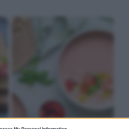
ROSSO: gazpacho di fragole e Grana