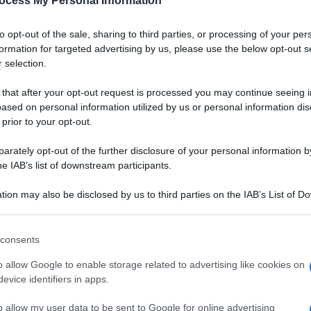
ocess My Personal Information
Padano DOP
to opt-out of the sale, sharing to third parties, or processing of your per
a
Un gazpacho dal colore vibrante, dall'aria chic.
formation for targeted advertising by us, please use the below opt-out s
Grazie alla bontà del Grana Padano DOP,
 selection.
accompagnata da quella delle fragole, servirete
un aperitivo originale, salutare e digeribile ai
 that after your opt-out request is processed you may continue seeing i
vostri ospiti
ased on personal information utilized by us or personal information dis
 prior to your opt-out.
LEGGI LA RICETTA
rately opt-out of the further disclosure of your personal information by
he IAB’s list of downstream participants.
 RICETTE DI ANTIPASTI
tion may also be disclosed by us to third parties on the IAB’s List of 
 that may further disclose it to other third parties.
 that this website/app uses one or more Google services and may gath
consents
including but not limited to your visit or usage behaviour. You may click 
 to Google and its third-party tags to use your data for below specifi
o allow Google to enable storage related to advertising like cookies on
ogle consent section.
evice identifiers in apps.
o allow my user data to be sent to Google for online advertising