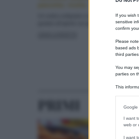
Do Not Pr
pancetta: ricetta
If you wish 
Un rustico antipasto o una robusta merenda d
sensitive in
gustare all'aperto con gli amici
confirm your
LEGGI LA RICETTA
Please note
based ads b
third parties
You may sepa
parties on t
LEGGI ALTRE
This informa
Participants
PRIMI
Please note
Google 
information 
deny consent
I want t
in below Go
web or d
I want t