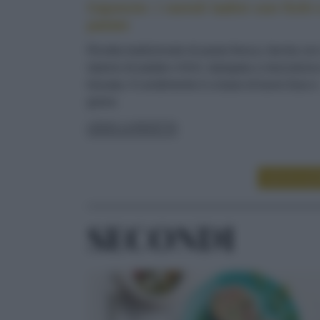
Cajoncìe: i ravioli ladini con fichi 
patate
Ricetta tradizionale di pasta fresca, farcita co
ripieno di patate e fichi, ripiegata a mezzaluna
lessata. Il condimento è a base di burro fuso e
grana
LEGGI LA RICETTA
LEGGI ALT
SECONDI