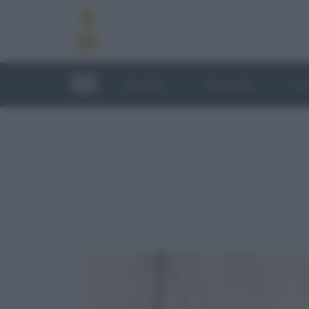
RICETTE
TECNICHE
LU