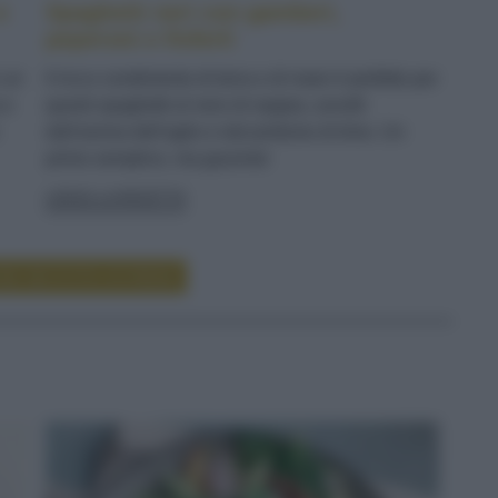
e
Spaghetti neri con gamberi,
peperoni e finferli
n un
Il ricco condimento di terra e di mare è perfetto per
 e
questi spaghetti al nero di seppia, avvolti
dall'aroma dell'aglio e dal profumo di timo. Un
primo semplice, ma gourmet
LEGGI LA RICETTA
RE RICETTE DI PRIMI