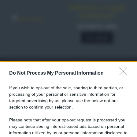
Abbonati o regala
sale&pepe!
SCONTO 40%
A € 28,90
RICETTE
c
Do Not Process My Personal Information
Ricette di stagione
© 2026 Belpietro Edizioni
If you wish to opt-out of the sale, sharing to third parties, or
Periodiche SRL
Dolci e dessert
Ripr. riservata
processing of your personal or sensitive information for
Primi piatti
P.I. 13673600964
targeted advertising by us, please use the below opt-out
Secondi piatti
section to confirm your selection.
Privacy Policy
Pane e pizze
Cookie Policy
Please note that after your opt-out request is processed you
Aperitivi
may continue seeing interest-based ads based on personal
Preferenze Privacy
Antipasti
information utilized by us or personal information disclosed to
Pubblicità
Salse e sughi