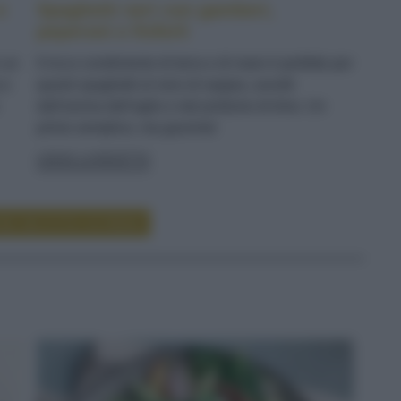
e
Spaghetti neri con gamberi,
peperoni e finferli
n un
Il ricco condimento di terra e di mare è perfetto per
 e
questi spaghetti al nero di seppia, avvolti
dall'aroma dell'aglio e dal profumo di timo. Un
primo semplice, ma gourmet
LEGGI LA RICETTA
RE RICETTE DI PRIMI