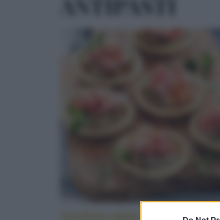
ANTIPASTI
Tartellette salate alle melanzane e