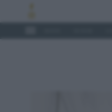
RICETTE
TECNICHE
LU