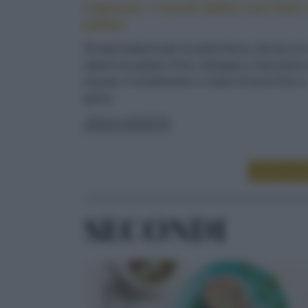
Cajoncìe: i ravioli ladini con fichi 
patate
Ricetta tradizionale di pasta fresca, farcita co
ripieno di patate e fichi, ripiegata a mezzaluna
lessata. Il condimento è a base di burro fuso e
grana
LEGGI LA RICETTA
LEGGI ALT
SECONDI