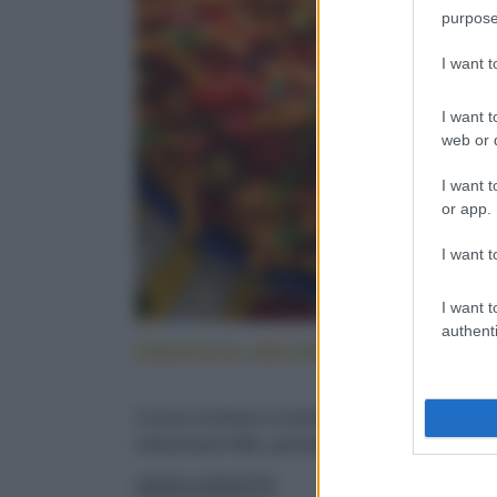
purpose
I want 
I want t
web or d
I want t
or app.
I want t
I want t
authenti
Caserecce alla lido: cucina sicilia
Cucina siciliana in tavola: con pesce spada,
melanzane fritte, pomodorini e menta fresca
LEGGI LA RICETTA