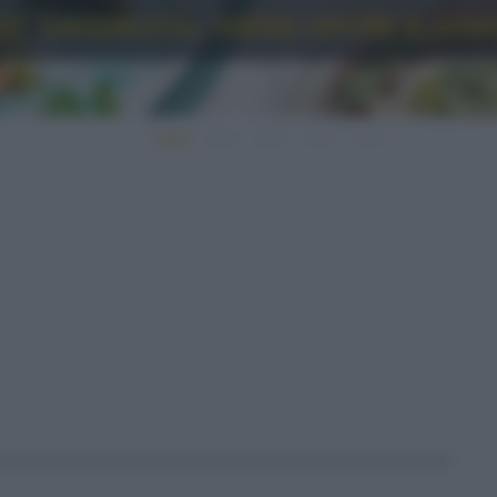
o: carpaccio, salsa verde e cro