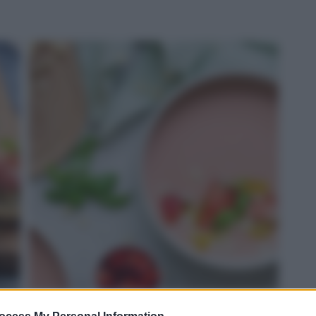
ROSSO: gazpacho di fragole e Grana