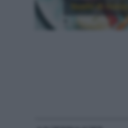
Sushi di manz
RICETTE