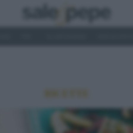
OGHI
VINI
IL LATO VEGETALE
NEWS ED EVENT
RICETTE