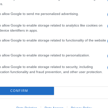
s.
to allow Google to send me personalized advertising.
o allow Google to enable storage related to analytics like cookies on
evice identifiers in apps.
o allow Google to enable storage related to functionality of the website
o allow Google to enable storage related to personalization.
o allow Google to enable storage related to security, including
cation functionality and fraud prevention, and other user protection.
na
Linguine con pesto di olive,
mandorle e scorza di limone
Il pesto a base di olive, frutta secca e scorza di
CONFIRM
agrumi avvolge la pasta lunga con la sua
cremosità. Finocchietto a sentimento e il piatto è
Data Deletion
Data Access
Privacy Policy