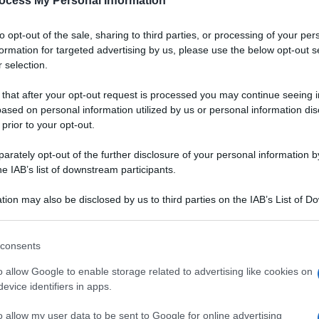
ocess My Personal Information
Padano DOP
to opt-out of the sale, sharing to third parties, or processing of your per
a
Un gazpacho dal colore vibrante, dall'aria chic.
formation for targeted advertising by us, please use the below opt-out s
Grazie alla bontà del Grana Padano DOP,
 selection.
accompagnata da quella delle fragole, servirete
un aperitivo originale, salutare e digeribile ai
 that after your opt-out request is processed you may continue seeing i
vostri ospiti
ased on personal information utilized by us or personal information dis
 prior to your opt-out.
LEGGI LA RICETTA
rately opt-out of the further disclosure of your personal information by
he IAB’s list of downstream participants.
 RICETTE DI ANTIPASTI
tion may also be disclosed by us to third parties on the IAB’s List of 
 that may further disclose it to other third parties.
 that this website/app uses one or more Google services and may gath
consents
including but not limited to your visit or usage behaviour. You may click 
 to Google and its third-party tags to use your data for below specifi
o allow Google to enable storage related to advertising like cookies on
ogle consent section.
evice identifiers in apps.
o allow my user data to be sent to Google for online advertising