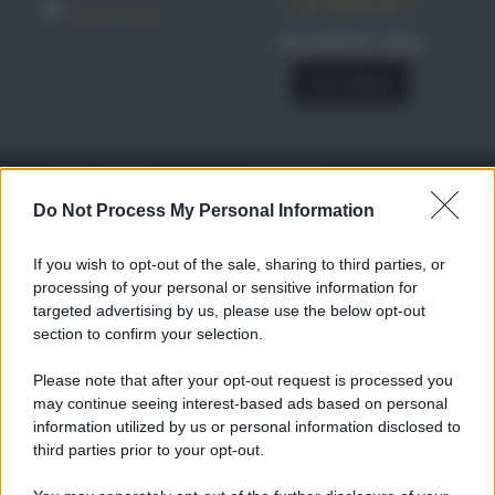
sale&pepe!
SCONTO 40%
A € 28,90
RICETTE
c
Do Not Process My Personal Information
Ricette di stagione
© 2026 Belpietro Edizioni
If you wish to opt-out of the sale, sharing to third parties, or
Periodiche SRL
Dolci e dessert
Ripr. riservata
processing of your personal or sensitive information for
Primi piatti
P.I. 13673600964
targeted advertising by us, please use the below opt-out
Secondi piatti
section to confirm your selection.
Privacy Policy
Pane e pizze
Cookie Policy
Please note that after your opt-out request is processed you
Aperitivi
may continue seeing interest-based ads based on personal
Preferenze Privacy
Antipasti
information utilized by us or personal information disclosed to
Pubblicità
Salse e sughi
third parties prior to your opt-out.
Note legali
Torte salate
Chi siamo