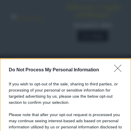
Abbonati o regala
sale&pepe!
SCONTO 40%
A € 28,90
RICETTE
c
Do Not Process My Personal Information
Ricette di stagione
© 2026 Belpietro Edizioni
If you wish to opt-out of the sale, sharing to third parties, or
Periodiche SRL
Dolci e dessert
Ripr. riservata
processing of your personal or sensitive information for
Primi piatti
P.I. 13673600964
targeted advertising by us, please use the below opt-out
Secondi piatti
section to confirm your selection.
Privacy Policy
Pane e pizze
Cookie Policy
Please note that after your opt-out request is processed you
Aperitivi
may continue seeing interest-based ads based on personal
Preferenze Privacy
Antipasti
information utilized by us or personal information disclosed to
Pubblicità
Salse e sughi