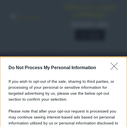
Abbonati o regala
sale&pepe!
SCONTO 40%
A € 28,90
RICETTE
c
Do Not Process My Personal Information
Ricette di stagione
© 2026 Belpietro Edizioni
If you wish to opt-out of the sale, sharing to third parties, or
Periodiche SRL
Dolci e dessert
Ripr. riservata
processing of your personal or sensitive information for
Primi piatti
P.I. 13673600964
targeted advertising by us, please use the below opt-out
Secondi piatti
section to confirm your selection.
Privacy Policy
Pane e pizze
Cookie Policy
Please note that after your opt-out request is processed you
Aperitivi
may continue seeing interest-based ads based on personal
Preferenze Privacy
Antipasti
information utilized by us or personal information disclosed to
Pubblicità
Salse e sughi