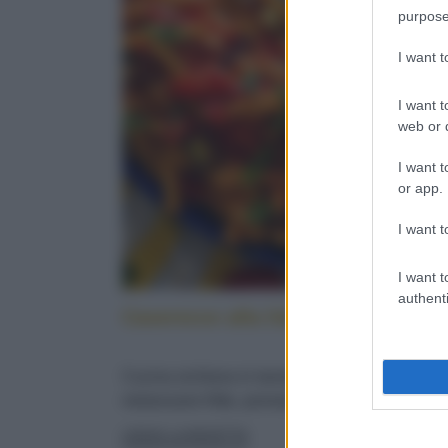
purpose
I want 
I want t
web or d
I want t
or app.
I want t
I want t
authenti
Caserecce alla lido: cucina sicilia
Cucina siciliana in tavola: con pesce spada,
melanzane fritte, pomodorini e menta fresca
LEGGI LA RICETTA