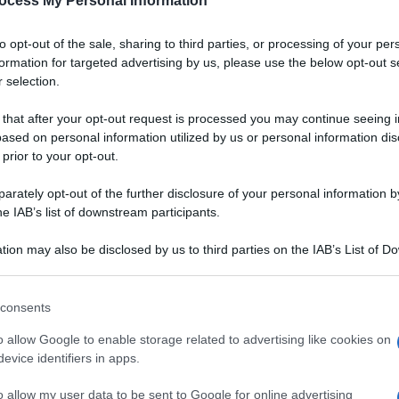
ocess My Personal Information
Padano DOP
to opt-out of the sale, sharing to third parties, or processing of your per
a
Un gazpacho dal colore vibrante, dall'aria chic.
formation for targeted advertising by us, please use the below opt-out s
Grazie alla bontà del Grana Padano DOP,
 selection.
accompagnata da quella delle fragole, servirete
un aperitivo originale, salutare e digeribile ai
 that after your opt-out request is processed you may continue seeing i
vostri ospiti
ased on personal information utilized by us or personal information dis
 prior to your opt-out.
LEGGI LA RICETTA
rately opt-out of the further disclosure of your personal information by
he IAB’s list of downstream participants.
 RICETTE DI ANTIPASTI
tion may also be disclosed by us to third parties on the IAB’s List of 
 that may further disclose it to other third parties.
 that this website/app uses one or more Google services and may gath
consents
including but not limited to your visit or usage behaviour. You may click 
 to Google and its third-party tags to use your data for below specifi
o allow Google to enable storage related to advertising like cookies on
ogle consent section.
evice identifiers in apps.
o allow my user data to be sent to Google for online advertising