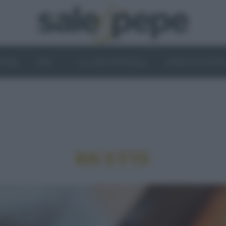
OGHI
VINI
IL LATO VEGETALE
NEWS ED EVENT
RICETTE