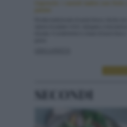
Cajoncìe: i ravioli ladini con fichi 
patate
Ricetta tradizionale di pasta fresca, farcita co
ripieno di patate e fichi, ripiegata a mezzaluna
lessata. Il condimento è a base di burro fuso e
grana
LEGGI LA RICETTA
LEGGI ALT
SECONDI