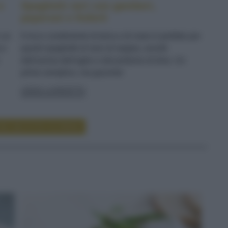
e
Spaghetti neri con gamberi,
peperoni e finferli
n un
Il ricco condimento di terra e di mare è perfetto per
 e
questi spaghetti al nero di seppia, avvolti
dall'aroma dell'aglio e dal profumo di timo. Un
primo semplice, ma gourmet
LEGGI LA RICETTA
RE RICETTE DI PRIMI