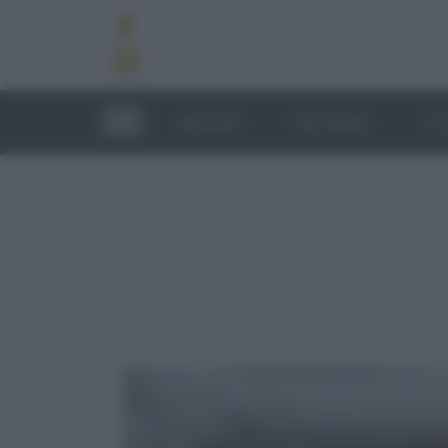
RICETTE
TECNICHE
LU