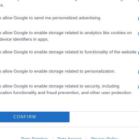
s.
to allow Google to send me personalized advertising.
o allow Google to enable storage related to analytics like cookies on
evice identifiers in apps.
o allow Google to enable storage related to functionality of the website
o allow Google to enable storage related to personalization.
o allow Google to enable storage related to security, including
cation functionality and fraud prevention, and other user protection.
na
Linguine con pesto di olive,
mandorle e scorza di limone
Il pesto a base di olive, frutta secca e scorza di
CONFIRM
agrumi avvolge la pasta lunga con la sua
cremosità. Finocchietto a sentimento e il piatto è
Data Deletion
Data Access
Privacy Policy