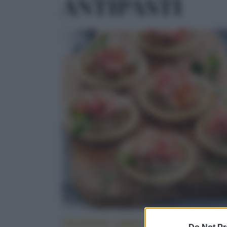
ANTIPASTI
Tartellette salate alle melanzane e