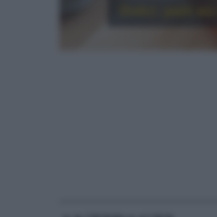
Dolci: pain au
RICETTE