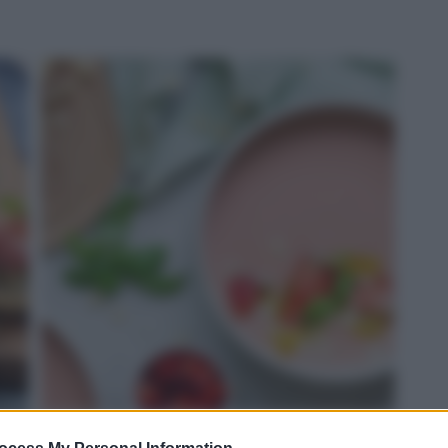
ROSSO: gazpacho di fragole e Grana