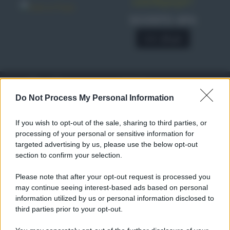
sale&pepe!
SCONTO 40%
A € 28,90
RICETTE
c
Do Not Process My Personal Information
Ricette di stagione
© 2026 Belpietro Edizioni
If you wish to opt-out of the sale, sharing to third parties, or
Periodiche SRL
Dolci e dessert
Ripr. riservata
processing of your personal or sensitive information for
Primi piatti
P.I. 13673600964
targeted advertising by us, please use the below opt-out
Secondi piatti
section to confirm your selection.
Privacy Policy
Pane e pizze
Cookie Policy
Please note that after your opt-out request is processed you
Aperitivi
may continue seeing interest-based ads based on personal
Preferenze Privacy
Antipasti
information utilized by us or personal information disclosed to
Pubblicità
Salse e sughi
third parties prior to your opt-out.
Note legali
Torte salate
Chi siamo