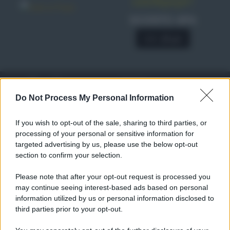
sale&pepe!
SCONTO 40%
A € 28,90
RICETTE
c
Do Not Process My Personal Information
Ricette di stagione
© 2026 Belpietro Edizioni
If you wish to opt-out of the sale, sharing to third parties, or
Periodiche SRL
Dolci e dessert
Ripr. riservata
processing of your personal or sensitive information for
Primi piatti
P.I. 13673600964
targeted advertising by us, please use the below opt-out
Secondi piatti
section to confirm your selection.
Privacy Policy
Pane e pizze
Cookie Policy
Please note that after your opt-out request is processed you
Aperitivi
may continue seeing interest-based ads based on personal
Preferenze Privacy
Antipasti
information utilized by us or personal information disclosed to
Pubblicità
Salse e sughi
third parties prior to your opt-out.
Note legali
Torte salate
Chi siamo