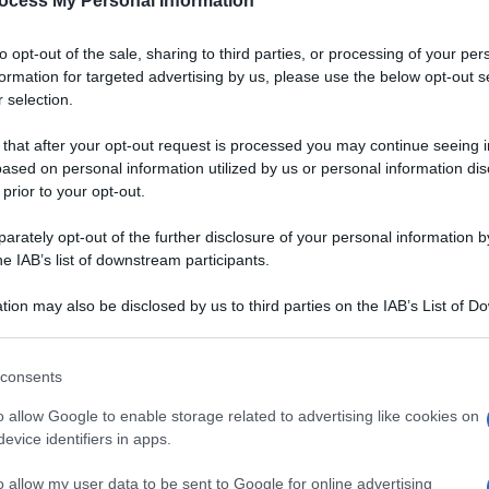
ocess My Personal Information
Padano DOP
to opt-out of the sale, sharing to third parties, or processing of your per
a
Un gazpacho dal colore vibrante, dall'aria chic.
formation for targeted advertising by us, please use the below opt-out s
Grazie alla bontà del Grana Padano DOP,
 selection.
accompagnata da quella delle fragole, servirete
un aperitivo originale, salutare e digeribile ai
 that after your opt-out request is processed you may continue seeing i
vostri ospiti
ased on personal information utilized by us or personal information dis
 prior to your opt-out.
LEGGI LA RICETTA
rately opt-out of the further disclosure of your personal information by
he IAB’s list of downstream participants.
 RICETTE DI ANTIPASTI
tion may also be disclosed by us to third parties on the IAB’s List of 
 that may further disclose it to other third parties.
 that this website/app uses one or more Google services and may gath
consents
including but not limited to your visit or usage behaviour. You may click 
 to Google and its third-party tags to use your data for below specifi
o allow Google to enable storage related to advertising like cookies on
ogle consent section.
evice identifiers in apps.
o allow my user data to be sent to Google for online advertising