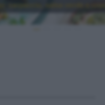
o: carpaccio, salsa verde e cro