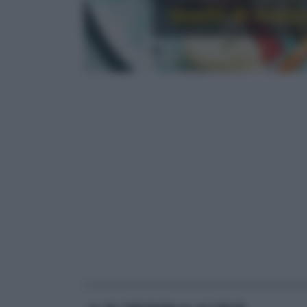
Sushi di manz
RICETTE