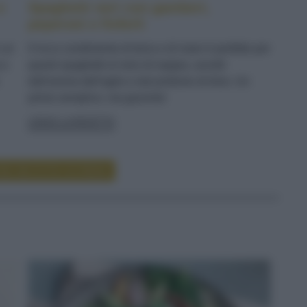
e
Spaghetti neri con gamberi,
peperoni e finferli
n un
Il ricco condimento di terra e di mare è perfetto per
 e
questi spaghetti al nero di seppia, avvolti
dall'aroma dell'aglio e dal profumo di timo. Un
primo semplice, ma gourmet
LEGGI LA RICETTA
RE RICETTE DI PRIMI