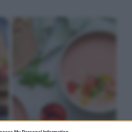
ROSSO: gazpacho di fragole e Grana