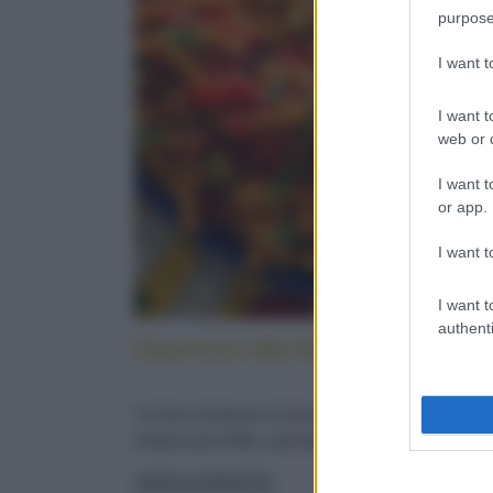
purpose
I want 
I want t
web or d
I want t
or app.
I want t
I want t
authenti
Caserecce alla lido: cucina sicilia
Cucina siciliana in tavola: con pesce spada,
melanzane fritte, pomodorini e menta fresca
LEGGI LA RICETTA