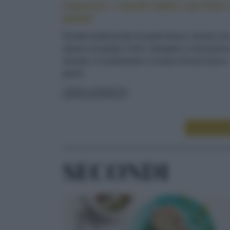
Cajoncìe: i ravioli ladini con fichi 
patate
Ricetta tradizionale di pasta fresca, farcita co
ripieno di patate e fichi, ripiegata a mezzaluna
lessata. Il condimento è a base di burro fuso e
grana
LEGGI LA RICETTA
LEGGI ALT
SECONDI