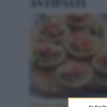
ANTIPASTI
Tartellette salate alle melanzane e