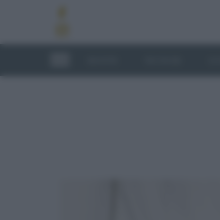
RICETTE
TECNICHE
LU