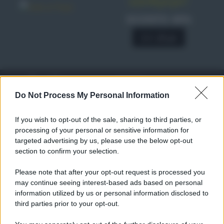
sale&pepe!
SCONTO 40%
A € 28,90
RICETTE
c
Do Not Process My Personal Information
Ricette di stagione
© 2026 Belpietro Edizioni
If you wish to opt-out of the sale, sharing to third parties, or
Periodiche SRL
Dolci e dessert
Ripr. riservata
processing of your personal or sensitive information for
Primi piatti
P.I. 13673600964
targeted advertising by us, please use the below opt-out
Secondi piatti
section to confirm your selection.
Privacy Policy
Pane e pizze
Cookie Policy
Please note that after your opt-out request is processed you
Aperitivi
may continue seeing interest-based ads based on personal
Preferenze Privacy
Antipasti
information utilized by us or personal information disclosed to
Pubblicità
Salse e sughi
third parties prior to your opt-out.
Note legali
Torte salate
Chi siamo