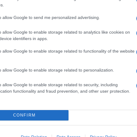
s.
to allow Google to send me personalized advertising.
o allow Google to enable storage related to analytics like cookies on
evice identifiers in apps.
o allow Google to enable storage related to functionality of the website
o allow Google to enable storage related to personalization.
o allow Google to enable storage related to security, including
cation functionality and fraud prevention, and other user protection.
na
Linguine con pesto di olive,
mandorle e scorza di limone
Il pesto a base di olive, frutta secca e scorza di
CONFIRM
agrumi avvolge la pasta lunga con la sua
cremosità. Finocchietto a sentimento e il piatto è
Data Deletion
Data Access
Privacy Policy