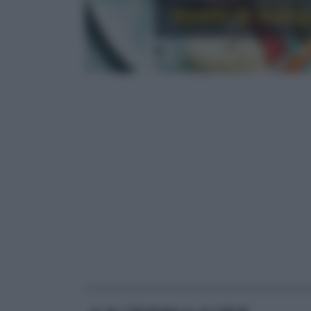
Sushi di manz
RICETTE