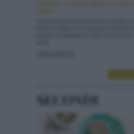
Cajoncìe: i ravioli ladini con fichi 
patate
Ricetta tradizionale di pasta fresca, farcita co
ripieno di patate e fichi, ripiegata a mezzaluna
lessata. Il condimento è a base di burro fuso e
grana
LEGGI LA RICETTA
LEGGI ALT
SECONDI