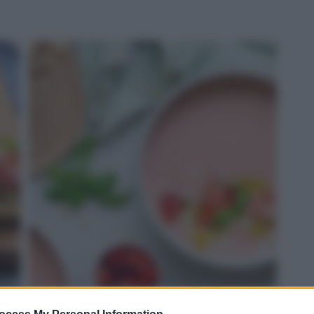
ROSSO: gazpacho di fragole e Grana