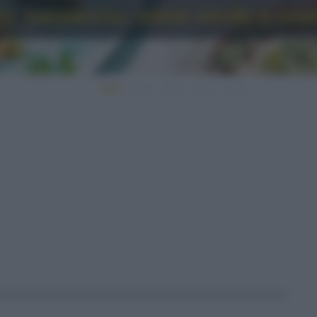
o: carpaccio, salsa verde e cro