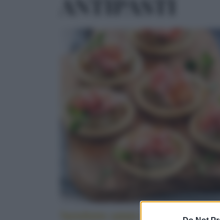
ANTIPASTI
Tartellette salate alle melanzane e