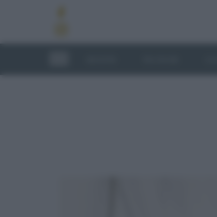
RICETTE
TECNICHE
LU