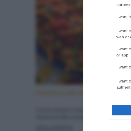
purpose
I want 
I want t
web or d
I want t
or app.
I want t
I want t
authenti
Caserecce alla lido: cucina sicilia
Cucina siciliana in tavola: con pesce spada,
melanzane fritte, pomodorini e menta fresca
LEGGI LA RICETTA