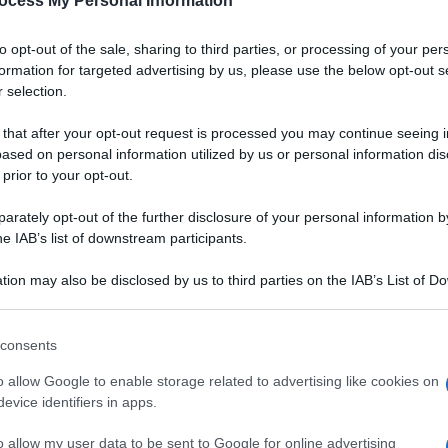
ocess My Personal Information
Padano DOP
to opt-out of the sale, sharing to third parties, or processing of your per
a
Un gazpacho dal colore vibrante, dall'aria chic.
formation for targeted advertising by us, please use the below opt-out s
Grazie alla bontà del Grana Padano DOP,
 selection.
accompagnata da quella delle fragole, servirete
un aperitivo originale, salutare e digeribile ai
 that after your opt-out request is processed you may continue seeing i
vostri ospiti
ased on personal information utilized by us or personal information dis
 prior to your opt-out.
LEGGI LA RICETTA
rately opt-out of the further disclosure of your personal information by
he IAB’s list of downstream participants.
 RICETTE DI ANTIPASTI
tion may also be disclosed by us to third parties on the IAB’s List of 
 that may further disclose it to other third parties.
 that this website/app uses one or more Google services and may gath
consents
including but not limited to your visit or usage behaviour. You may click 
 to Google and its third-party tags to use your data for below specifi
o allow Google to enable storage related to advertising like cookies on
ogle consent section.
evice identifiers in apps.
o allow my user data to be sent to Google for online advertising