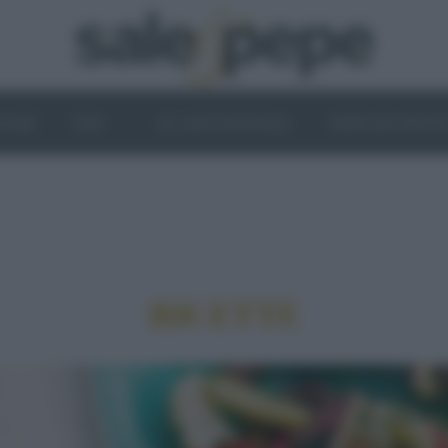
OGHI
VINI
IL LATO VEGETALE
NEWS ED EVENT
RICETTE