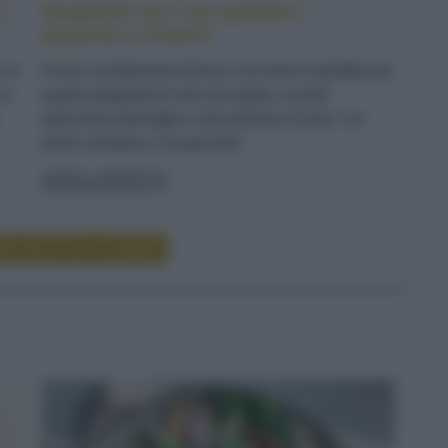
e
Spaghetti neri con gamberi,
peperoni e finferli
n un
Il ricco condimento di terra e di mare è perfetto per
 e
questi spaghetti al nero di seppia, avvolti
dall'aroma dell'aglio e dal profumo di timo. Un
primo semplice, ma gourmet
LEGGI LA RICETTA
RE RICETTE DI PRIMI