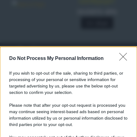
sale&pepe!
SCONTO 40%
A € 28,90
RICETTE
c
Do Not Process My Personal Information
Ricette di stagione
© 2026 Belpietro Edizioni
If you wish to opt-out of the sale, sharing to third parties, or
Periodiche SRL
Dolci e dessert
Ripr. riservata
processing of your personal or sensitive information for
Primi piatti
P.I. 13673600964
targeted advertising by us, please use the below opt-out
Secondi piatti
section to confirm your selection.
Privacy Policy
Pane e pizze
Cookie Policy
Please note that after your opt-out request is processed you
Aperitivi
may continue seeing interest-based ads based on personal
Preferenze Privacy
Antipasti
information utilized by us or personal information disclosed to
Pubblicità
Salse e sughi
third parties prior to your opt-out.
Note legali
Torte salate
Chi siamo