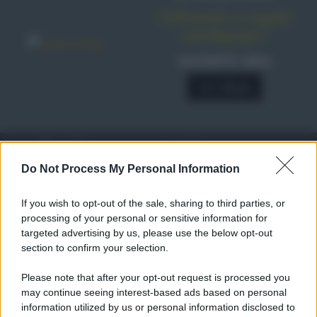
Abbonati o regala
sale&pepe!
SCONTO 40%
A € 28,90
RICETTE
c
Do Not Process My Personal Information
Ricette di stagione
© 2026 Belpietro Edizioni
If you wish to opt-out of the sale, sharing to third parties, or
Periodiche SRL
Dolci e dessert
Ripr. riservata
processing of your personal or sensitive information for
Primi piatti
P.I. 13673600964
targeted advertising by us, please use the below opt-out
Secondi piatti
section to confirm your selection.
Privacy Policy
Pane e pizze
Cookie Policy
Please note that after your opt-out request is processed you
Aperitivi
may continue seeing interest-based ads based on personal
Preferenze Privacy
Antipasti
information utilized by us or personal information disclosed to
Pubblicità
Salse e sughi