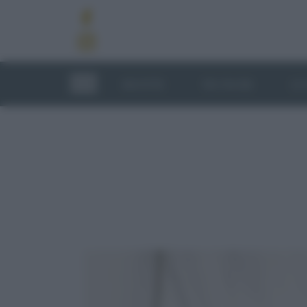
RICETTE
TECNICHE
LU