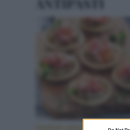
ANTIPASTI
Tartellette salate alle melanzane e