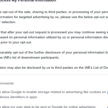
ocess My Personal Information
Padano DOP
to opt-out of the sale, sharing to third parties, or processing of your per
a
Un gazpacho dal colore vibrante, dall'aria chic.
formation for targeted advertising by us, please use the below opt-out s
Grazie alla bontà del Grana Padano DOP,
 selection.
accompagnata da quella delle fragole, servirete
un aperitivo originale, salutare e digeribile ai
 that after your opt-out request is processed you may continue seeing i
vostri ospiti
ased on personal information utilized by us or personal information dis
 prior to your opt-out.
LEGGI LA RICETTA
rately opt-out of the further disclosure of your personal information by
he IAB’s list of downstream participants.
 RICETTE DI ANTIPASTI
tion may also be disclosed by us to third parties on the IAB’s List of 
 that may further disclose it to other third parties.
 that this website/app uses one or more Google services and may gath
consents
including but not limited to your visit or usage behaviour. You may click 
 to Google and its third-party tags to use your data for below specifi
o allow Google to enable storage related to advertising like cookies on
ogle consent section.
evice identifiers in apps.
o allow my user data to be sent to Google for online advertising