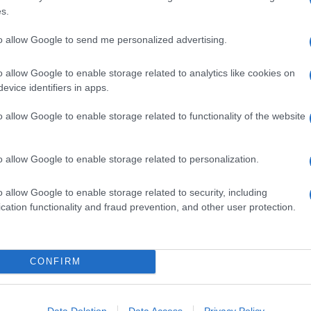
s.
to allow Google to send me personalized advertising.
o allow Google to enable storage related to analytics like cookies on
evice identifiers in apps.
o allow Google to enable storage related to functionality of the website
o allow Google to enable storage related to personalization.
o allow Google to enable storage related to security, including
cation functionality and fraud prevention, and other user protection.
na
Linguine con pesto di olive,
mandorle e scorza di limone
Il pesto a base di olive, frutta secca e scorza di
CONFIRM
agrumi avvolge la pasta lunga con la sua
cremosità. Finocchietto a sentimento e il piatto è
Data Deletion
Data Access
Privacy Policy