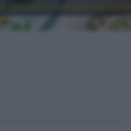
o: carpaccio, salsa verde e cro