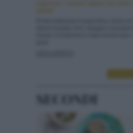
Cajoncìe: i ravioli ladini con fichi 
patate
Ricetta tradizionale di pasta fresca, farcita co
ripieno di patate e fichi, ripiegata a mezzaluna
lessata. Il condimento è a base di burro fuso e
grana
LEGGI LA RICETTA
LEGGI ALT
SECONDI