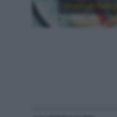
Sushi di manz
RICETTE