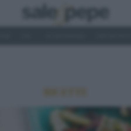
OGHI
VINI
IL LATO VEGETALE
NEWS ED EVENT
RICETTE