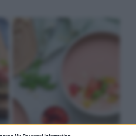
ROSSO: gazpacho di fragole e Grana