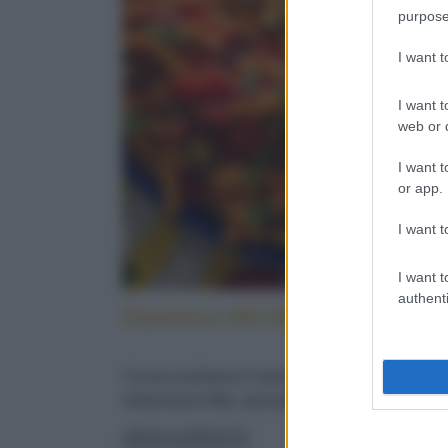
purpose
I want 
I want t
web or d
I want t
or app.
I want t
I want t
authenti
Caserecce alla lido: cucina sicilia
Cucina siciliana in tavola: con pesce spada,
melanzane fritte, pomodorini e menta fresca
LEGGI LA RICETTA