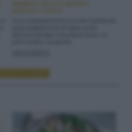
e
Spaghetti neri con gamberi,
peperoni e finferli
n un
Il ricco condimento di terra e di mare è perfetto per
 e
questi spaghetti al nero di seppia, avvolti
dall'aroma dell'aglio e dal profumo di timo. Un
primo semplice, ma gourmet
LEGGI LA RICETTA
RE RICETTE DI PRIMI