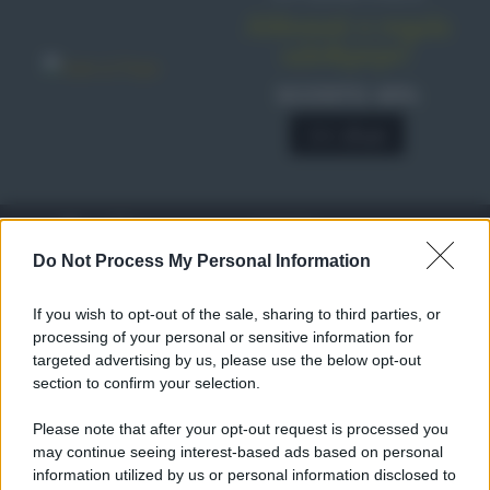
Abbonati o regala
sale&pepe!
SCONTO 40%
A € 28,90
RICETTE
c
Do Not Process My Personal Information
Ricette di stagione
© 2026 Belpietro Edizioni
If you wish to opt-out of the sale, sharing to third parties, or
Periodiche SRL
Dolci e dessert
Ripr. riservata
processing of your personal or sensitive information for
Primi piatti
P.I. 13673600964
targeted advertising by us, please use the below opt-out
Secondi piatti
section to confirm your selection.
Privacy Policy
Pane e pizze
Cookie Policy
Please note that after your opt-out request is processed you
Aperitivi
may continue seeing interest-based ads based on personal
Preferenze Privacy
Antipasti
information utilized by us or personal information disclosed to
Pubblicità
Salse e sughi