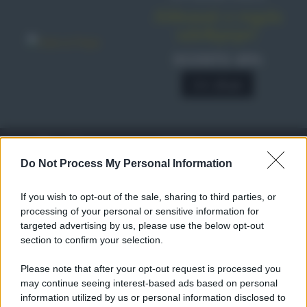
Abbonati o regala
sale&pepe!
SCONTO 40%
A € 28,90
RICETTE
c
Do Not Process My Personal Information
Ricette di stagione
© 2026 Belpietro Edizioni
If you wish to opt-out of the sale, sharing to third parties, or
Periodiche SRL
Dolci e dessert
Ripr. riservata
processing of your personal or sensitive information for
Primi piatti
P.I. 13673600964
targeted advertising by us, please use the below opt-out
Secondi piatti
section to confirm your selection.
Privacy Policy
Pane e pizze
Cookie Policy
Please note that after your opt-out request is processed you
Aperitivi
may continue seeing interest-based ads based on personal
Preferenze Privacy
Antipasti
information utilized by us or personal information disclosed to
Pubblicità
Salse e sughi