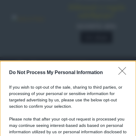
Abbonati o regala
sale&pepe!
SCONTO 40%
A € 28,90
RICETTE
c
Do Not Process My Personal Information
Ricette di stagione
© 2026 Belpietro Edizioni
If you wish to opt-out of the sale, sharing to third parties, or
Periodiche SRL
Dolci e dessert
Ripr. riservata
processing of your personal or sensitive information for
Primi piatti
P.I. 13673600964
targeted advertising by us, please use the below opt-out
Secondi piatti
section to confirm your selection.
Privacy Policy
Pane e pizze
Cookie Policy
Please note that after your opt-out request is processed you
Aperitivi
may continue seeing interest-based ads based on personal
Preferenze Privacy
Antipasti
information utilized by us or personal information disclosed to
Pubblicità
Salse e sughi