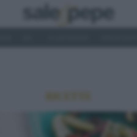
OGHI
VINI
IL LATO VEGETALE
NEWS ED EVENT
RICETTE