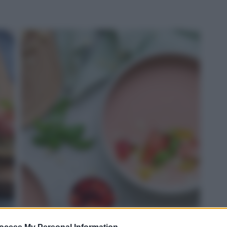
ROSSO: gazpacho di fragole e Grana