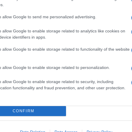
s.
to allow Google to send me personalized advertising.
o allow Google to enable storage related to analytics like cookies on
evice identifiers in apps.
o allow Google to enable storage related to functionality of the website
o allow Google to enable storage related to personalization.
o allow Google to enable storage related to security, including
cation functionality and fraud prevention, and other user protection.
na
Linguine con pesto di olive,
mandorle e scorza di limone
Il pesto a base di olive, frutta secca e scorza di
CONFIRM
agrumi avvolge la pasta lunga con la sua
cremosità. Finocchietto a sentimento e il piatto è
Data Deletion
Data Access
Privacy Policy