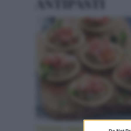
ANTIPASTI
Tartellette salate alle melanzane e