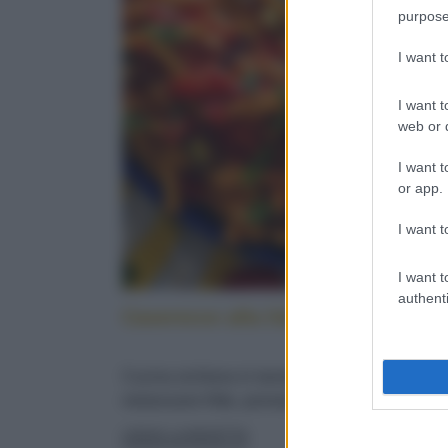
purpose
I want 
I want t
web or d
I want t
or app.
I want t
I want t
authenti
Caserecce alla lido: cucina sicilia
Cucina siciliana in tavola: con pesce spada,
melanzane fritte, pomodorini e menta fresca
LEGGI LA RICETTA