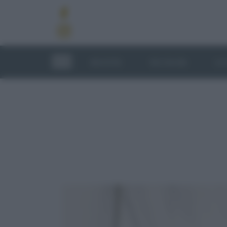
RICETTE
TECNICHE
LU