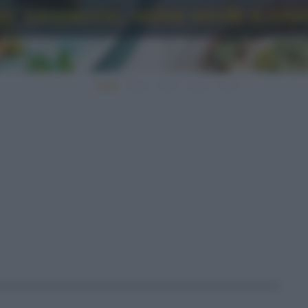
o: carpaccio, salsa verde e cro