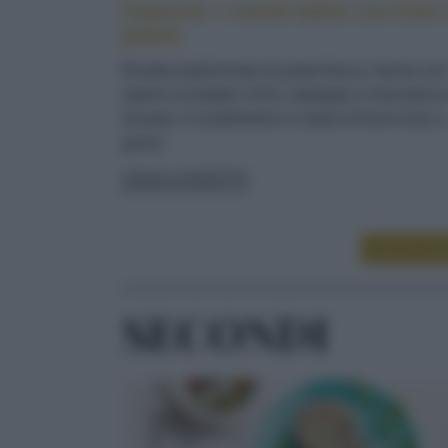
Cajoncìe: i ravioli ladini con fichi 
patate
Ricetta tradizionale di pasta fresca, farcita co
ripieno di patate e fichi, ripiegata a mezzaluna
lessata. Il condimento è a base di burro fuso e
grana
LEGGI LA RICETTA
LEGGI ALT
SECONDI