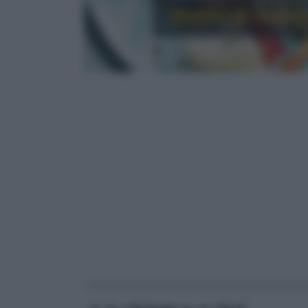
Sushi di manz
RICETTE