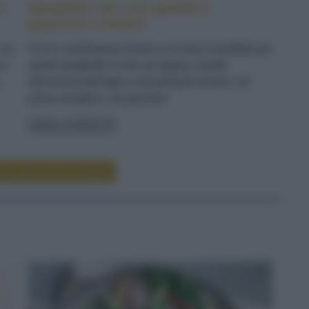
e
Spaghetti neri con gamberi,
peperoni e finferli
n un
Il ricco condimento di terra e di mare è perfetto per
 e
questi spaghetti al nero di seppia, avvolti
dall'aroma dell'aglio e dal profumo di timo. Un
primo semplice, ma gourmet
LEGGI LA RICETTA
RE RICETTE DI PRIMI