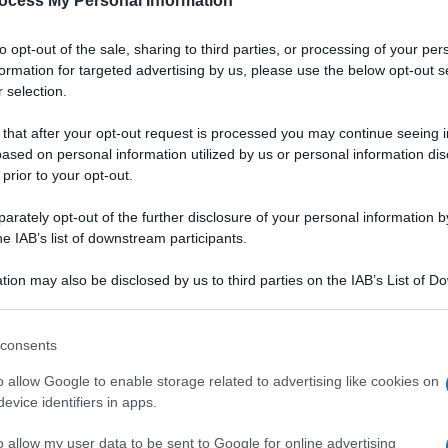
ocess My Personal Information
Padano DOP
to opt-out of the sale, sharing to third parties, or processing of your per
a
Un gazpacho dal colore vibrante, dall'aria chic.
formation for targeted advertising by us, please use the below opt-out s
Grazie alla bontà del Grana Padano DOP,
 selection.
accompagnata da quella delle fragole, servirete
un aperitivo originale, salutare e digeribile ai
 that after your opt-out request is processed you may continue seeing i
vostri ospiti
ased on personal information utilized by us or personal information dis
 prior to your opt-out.
LEGGI LA RICETTA
rately opt-out of the further disclosure of your personal information by
he IAB’s list of downstream participants.
 RICETTE DI ANTIPASTI
tion may also be disclosed by us to third parties on the IAB’s List of 
 that may further disclose it to other third parties.
 that this website/app uses one or more Google services and may gath
consents
including but not limited to your visit or usage behaviour. You may click 
 to Google and its third-party tags to use your data for below specifi
o allow Google to enable storage related to advertising like cookies on
ogle consent section.
evice identifiers in apps.
o allow my user data to be sent to Google for online advertising