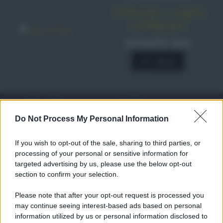
Abbonati o regala
sale&pepe!
SCONTO 40%
A € 28,90
RICETTE
c
Do Not Process My Personal Information
Ricette di stagione
© 2026 Belpietro Edizioni
If you wish to opt-out of the sale, sharing to third parties, or
Periodiche SRL
Dolci e dessert
Ripr. riservata
processing of your personal or sensitive information for
Primi piatti
P.I. 13673600964
targeted advertising by us, please use the below opt-out
Secondi piatti
section to confirm your selection.
Privacy Policy
Pane e pizze
Cookie Policy
Please note that after your opt-out request is processed you
Aperitivi
may continue seeing interest-based ads based on personal
Preferenze Privacy
Antipasti
information utilized by us or personal information disclosed to
Pubblicità
Salse e sughi