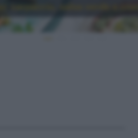
o: carpaccio, salsa verde e cro