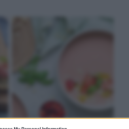
ROSSO: gazpacho di fragole e Grana