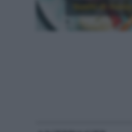
Sushi di manz
RICETTE