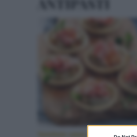
ANTIPASTI
Tartellette salate alle melanzane e