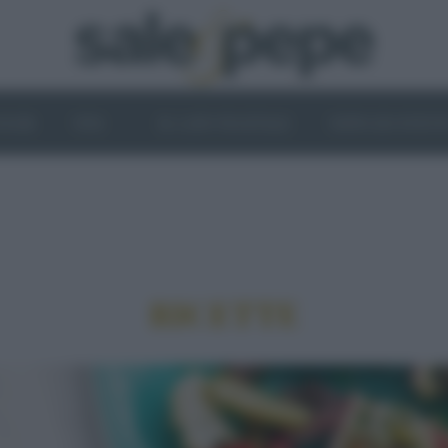
OGHI
VINI
IL LATO VEGETALE
NEWS ED EVENT
RICETTE