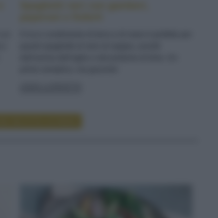
e
Spaghetti neri con gamberi,
peperoni e finferli
n un
Il ricco condimento di terra e di mare è perfetto per
 e
questi spaghetti al nero di seppia, avvolti
dall'aroma dell'aglio e dal profumo di timo. Un
primo semplice, ma gourmet
LEGGI LA RICETTA
RE RICETTE DI PRIMI