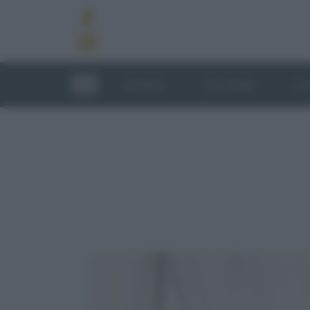
RICETTE
TECNICHE
LU