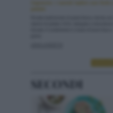
Cajoncìe: i ravioli ladini con fichi 
patate
Ricetta tradizionale di pasta fresca, farcita co
ripieno di patate e fichi, ripiegata a mezzaluna
lessata. Il condimento è a base di burro fuso e
grana
LEGGI LA RICETTA
LEGGI ALT
SECONDI