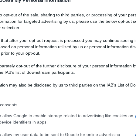
ocess My Personal Information
Padano DOP
to opt-out of the sale, sharing to third parties, or processing of your per
a
Un gazpacho dal colore vibrante, dall'aria chic.
formation for targeted advertising by us, please use the below opt-out s
Grazie alla bontà del Grana Padano DOP,
 selection.
accompagnata da quella delle fragole, servirete
un aperitivo originale, salutare e digeribile ai
 that after your opt-out request is processed you may continue seeing i
vostri ospiti
ased on personal information utilized by us or personal information dis
 prior to your opt-out.
LEGGI LA RICETTA
rately opt-out of the further disclosure of your personal information by
he IAB’s list of downstream participants.
 RICETTE DI ANTIPASTI
tion may also be disclosed by us to third parties on the IAB’s List of 
 that may further disclose it to other third parties.
 that this website/app uses one or more Google services and may gath
consents
including but not limited to your visit or usage behaviour. You may click 
 to Google and its third-party tags to use your data for below specifi
o allow Google to enable storage related to advertising like cookies on
ogle consent section.
evice identifiers in apps.
o allow my user data to be sent to Google for online advertising