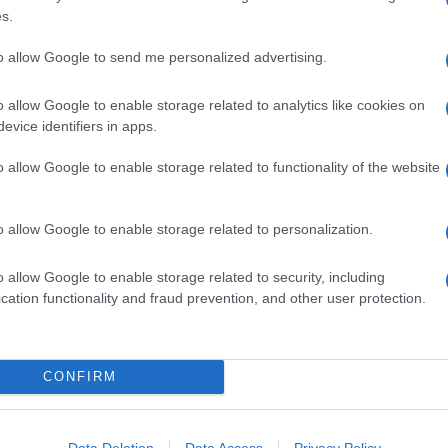
s.
to allow Google to send me personalized advertising.
o allow Google to enable storage related to analytics like cookies on
evice identifiers in apps.
o allow Google to enable storage related to functionality of the website
o allow Google to enable storage related to personalization.
o allow Google to enable storage related to security, including
cation functionality and fraud prevention, and other user protection.
na
Linguine con pesto di olive,
mandorle e scorza di limone
Il pesto a base di olive, frutta secca e scorza di
CONFIRM
agrumi avvolge la pasta lunga con la sua
cremosità. Finocchietto a sentimento e il piatto è
Data Deletion
Data Access
Privacy Policy