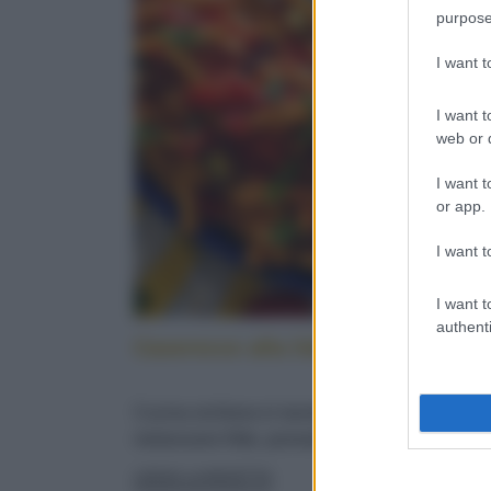
purpose
I want 
I want t
web or d
I want t
or app.
I want t
I want t
authenti
Caserecce alla lido: cucina sicilia
Cucina siciliana in tavola: con pesce spada,
melanzane fritte, pomodorini e menta fresca
LEGGI LA RICETTA