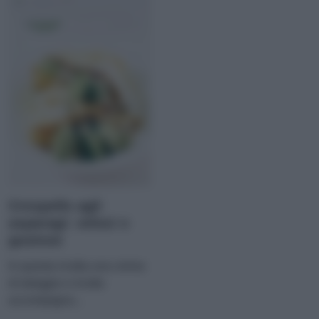
Crespelle agli
asparagi: veloci e
gustose
In questa ricetta una crema
di taleggio e ricotta
accompagna...