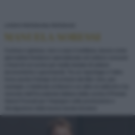
MANUELA SORESSI
LUOGHI E PERSONAGGI
PERSONAGGI
MANUELA SORESSI
Curiosa e gioiosa, non a caso è emiliana, lavora come
giornalista freelance specializzata nel settore consumi
e food di cui scrive per molte testate di settore
(economiche e gourmand). Tra un reportage e l’altro
trova anche il tempo di scrivere dei libri. Uno, per
esempio, è dedicato ai limoni e un altro ai radicchi e ha
ricevuto dall’Accademia italiana della cucina il Premio
Gianni Fossati per l’impegno nella promozione e
divulgazione della buona tavola tricolore