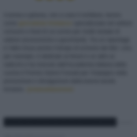
Curiosa e gioiosa, non a caso è emiliana, lavora
come
giornalista freelance
specializzata nel settore
consumi e food di cui scrive per molte testate di
settore (economiche e gourmand). Tra un reportage
e l’altro trova anche il tempo di scrivere dei libri. Uno,
per esempio, è dedicato ai limoni e un altro ai
radicchi e ha ricevuto dall’Accademia italiana della
cucina il Premio Gianni Fossati per l’impegno nella
promozione e divulgazione della buona tavola
tricolore.
@manuelasoressi
ALTRE RICETTE DI MANUELA SORESSI