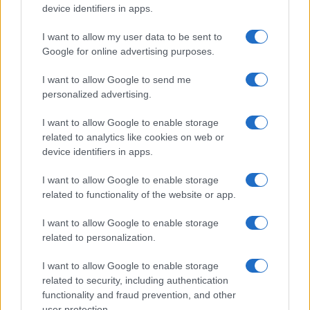
device identifiers in apps.
Please note that this website/app uses one or more Google
Menu bambini
Dizionario
services and may gather and store information including but
Halloween
Utensili
I want to allow my user data to be sent to
not limited to your visit or usage behaviour. You may click to
Google for online advertising purposes.
Pasqua
Erbe e Aromi
grant or deny consent to Google and its third-party tags to
use your data for below specified purposes in below Google
Cucinare la carne
I want to allow Google to send me
consent section.
Preparare il pesce
personalized advertising.
Fare la pasta
I want to allow Google to enable storage
Pulire le verdure
related to analytics like cookies on web or
Decorare
device identifiers in apps.
LUOGHI E PERSONAGGI
VINI E TERRITORI
I want to allow Google to enable storage
Località
Glossario
related to functionality of the website or app.
Personaggi
Bere bene
I want to allow Google to enable storage
Made in Italy
Conoscere il vino
related to personalization.
Mondo
I want to allow Google to enable storage
NEWS ED EVENTI
VIDEO
related to security, including authentication
News
functionality and fraud prevention, and other
Jeunes Restaurateurs
user protection.