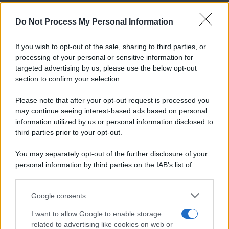
RICETTE
Do Not Process My Personal Information
Ricette di stagione
If you wish to opt-out of the sale, sharing to third parties, or
Dolci e dessert
© 2026 Belpietro Edizioni
processing of your personal or sensitive information for
Periodiche SRL
Primi piatti
targeted advertising by us, please use the below opt-out
Ripr. riservata
Secondi piatti
section to confirm your selection.
P.I. 13673600964
Pane e pizze
Privacy Policy
Please note that after your opt-out request is processed you
Aperitivi
Cookie Policy
may continue seeing interest-based ads based on personal
Antipasti
information utilized by us or personal information disclosed to
Preferenze Privacy
Salse e sughi
third parties prior to your opt-out.
Pubblicità
Torte salate
Note legali
You may separately opt-out of the further disclosure of your
Contorni
Chi siamo
personal information by third parties on the IAB’s list of
Marmellate e confetture
downstream participants.
Le migliori ricette di Sale&Pepe
Google consents
This information may also be disclosed by us to third parties
OCCASIONI SPECIALI
SCUOLA DI CUCINA
on the IAB’s List of Downstream Participants that may further
I want to allow Google to enable storage
Natale
Ingredienti
disclose it to other third parties.
related to advertising like cookies on web or
Torte di compleanno
Come fare a...