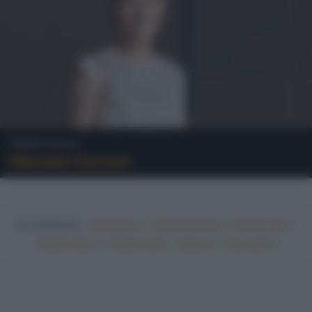
Personaggi
Manuela Soressi
In evidenza:
•
•
•
Vegetariano
Ricette sfiziose
Ricette light
•
•
•
•
Ricette veloci
Ricette facili
Vegano
Top ricette