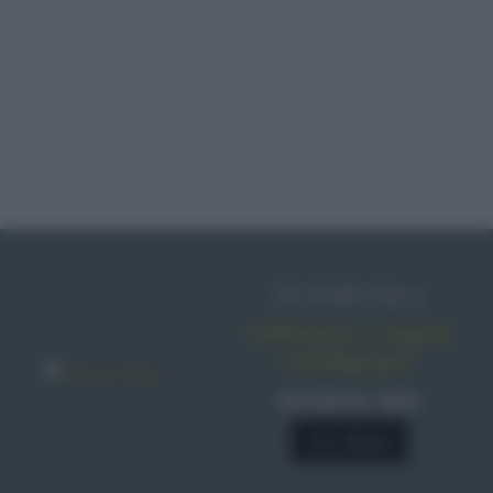
IN EDICOLA
Abbonati o regala
sale&pepe!
SCONTO 40%
A € 28,90