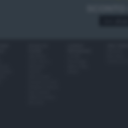
SCONTO
A € 28,9
IONI
SCUOLA DI
LUOGHI E
VINI E TERR
ALI
CUCINA
PERSONAGGI
Glossario
Ingredienti
Località
Bere bene
i
Come fare a...
Personaggi
Conoscere il
eanno
Dizionario
Made in Italy
bambini
Utensili
Mondo
ween
Erbe e Aromi
a
Cucinare la carne
Preparare il pesce
Fare la pasta
Pulire le verdure
Decorare