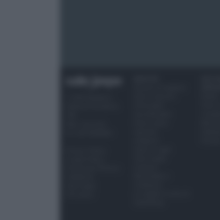
RICETTE
OCCAS
Ricette di stagione
SPECI
Dolci e dessert
Natale
© 2026 Belpietro
Primi piatti
Torte d
Edizioni Periodiche
Secondi piatti
compl
SRL
Pane e pizze
Menu 
Ripr. riservata
Aperitivi
Hallo
P.I. 13673600964
Antipasti
Pasqu
Salse e sughi
Privacy Policy
Torte salate
Cookie Policy
Contorni
Preferenze Privacy
Marmellate e
Pubblicità
confetture
Note legali
Le migliori ricette di
Chi siamo
Sale&Pepe