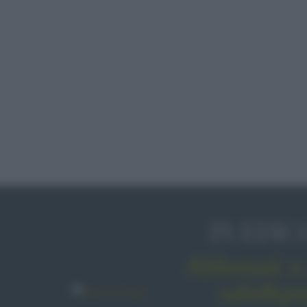
IN EDIC
Abbonati o 
sale&pe