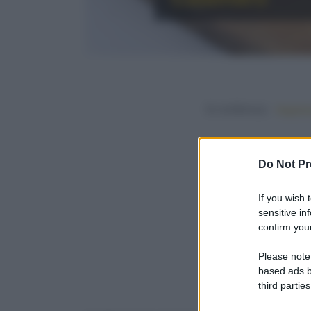
In evidenza:
Vegetar
Do Not Pr
If you wish 
sensitive in
confirm your
Please note
based ads b
third parties