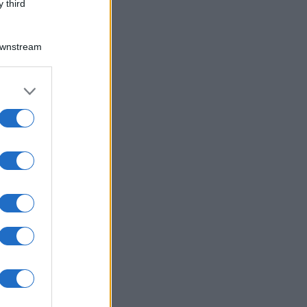
 third
Downstream
er and store
to grant or
ed purposes