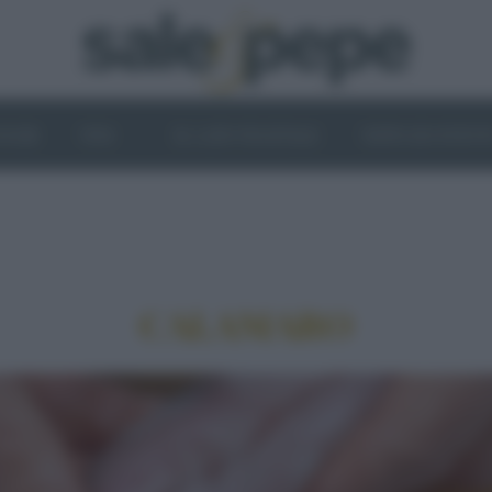
OGHI
VINI
IL LATO VEGETALE
NEWS ED EVENT
CALAMARO