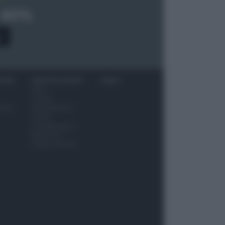
 40%
0
ITORI
NEWS ED EVENTI
VIDEO
News
Jeunes
 vino
Restaurateurs
Eventi
Consigli pratici
Benessere
Cultura del cibo