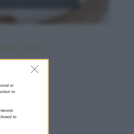
•
•
•
Vegano
Top ricette
sonal or
ection to
nterest-
closed to