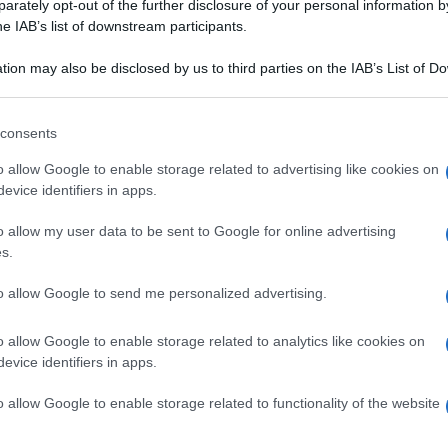
rately opt-out of the further disclosure of your personal information by
he IAB’s list of downstream participants.
tion may also be disclosed by us to third parties on the IAB’s List of 
 mollusco cefalopode (cioè con la testa attaccata ai
 that may further disclose it to other third parties.
dette «praterie» marine, cioè in mezzo alle alghe. Ha otto
 that this website/app uses one or more Google services and may gath
consents
hi tentacoli retrattili. Il corpo è snello e allungato e ha
including but not limited to your visit or usage behaviour. You may click 
, raggiungono quasi la metà della sacca. La pelle è
 to Google and its third-party tags to use your data for below specifi
o allow Google to enable storage related to advertising like cookies on
 bruna più evidente sulle pinne. La lunghezza può variare
ogle consent section.
evice identifiers in apps.
a un sostegno cartilaginoso, sottile e trasparente, a forma
o allow my user data to be sent to Google for online advertising
tanza elastica. Questo va sempre asportato prima della
s.
etto
«inchiostro»
che sta all’interno della sacca, le
 mezzo alla testa. Il calamaro, benché più stretto, viene
to allow Google to send me personalized advertising.
 carne è più pregiata e tenera.
o allow Google to enable storage related to analytics like cookies on
evice identifiers in apps.
o allow Google to enable storage related to functionality of the website