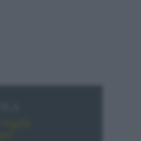
OLA
regala
pe!