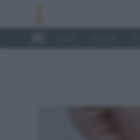
RICETTE
TECNICHE
LU