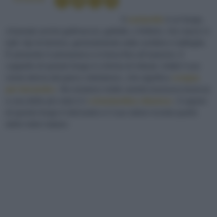
Il
cantarello
è un fungo,
chiamato anche gallinaccio, galletto, o finferlo, che nasce in
tutti i tipi di terreno, generalmente sotto conifere e latifoglie.
È presente in primavera e si trova fino all’autunno. Il
cappello di questo fungo è a forma di imbuto: infatti il suo
nome deriva dal greco «kàntaros», che significa
«coppa
per bevande»
. Ne esistono molte varietà (nessuna tossica)
e una delle più note è il
«chantarellus cibarius»
. Il sapore
di questo fungo è dolciastro e il suo odore ricorda quello
delle mele mature.