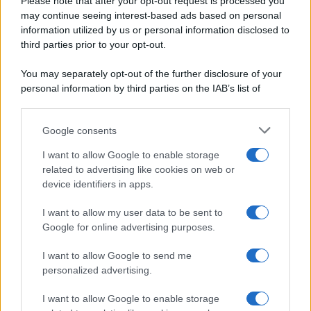
Please note that after your opt-out request is processed you
Aperitivi
may continue seeing interest-based ads based on personal
Cookie Policy
Antipasti
information utilized by us or personal information disclosed to
Preferenze Privacy
Salse e sughi
third parties prior to your opt-out.
Pubblicità
Torte salate
Note legali
You may separately opt-out of the further disclosure of your
Contorni
Chi siamo
personal information by third parties on the IAB’s list of
Marmellate e confetture
downstream participants.
Le migliori ricette di Sale&Pepe
Google consents
This information may also be disclosed by us to third parties
OCCASIONI SPECIALI
SCUOLA DI CUCINA
on the IAB’s List of Downstream Participants that may further
I want to allow Google to enable storage
Natale
Ingredienti
disclose it to other third parties.
related to advertising like cookies on web or
Torte di compleanno
Come fare a...
device identifiers in apps.
Please note that this website/app uses one or more Google
Menu bambini
Dizionario
services and may gather and store information including but
Halloween
Utensili
I want to allow my user data to be sent to
not limited to your visit or usage behaviour. You may click to
Google for online advertising purposes.
Pasqua
Erbe e Aromi
grant or deny consent to Google and its third-party tags to
use your data for below specified purposes in below Google
Cucinare la carne
I want to allow Google to send me
consent section.
Preparare il pesce
personalized advertising.
Fare la pasta
I want to allow Google to enable storage
Pulire le verdure