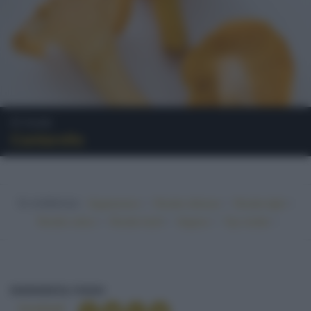
Funghi
Cantarello
In evidenza:
•
•
•
Vegetariano
Ricette sfiziose
Ricette light
•
•
•
•
Ricette veloci
Ricette facili
Vegano
Top ricette
CANTARELLO
INGREDIENTI
FUNGHI
Condividi