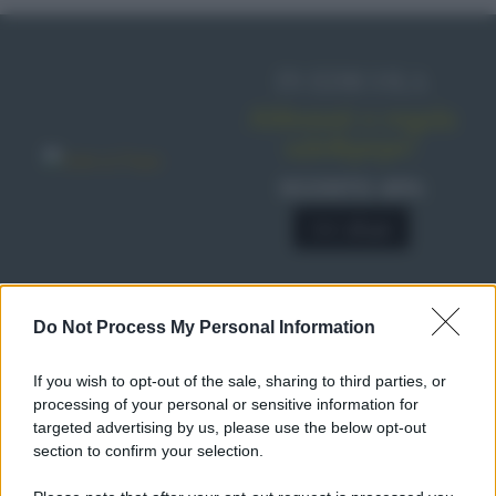
IN EDICOLA
Abbonati o regala
sale&pepe!
SCONTO 40%
A € 28,90
RICETTE
Do Not Process My Personal Information
Ricette di stagione
If you wish to opt-out of the sale, sharing to third parties, or
Dolci e dessert
© 2026 Belpietro Edizioni
processing of your personal or sensitive information for
Periodiche SRL
Primi piatti
targeted advertising by us, please use the below opt-out
Ripr. riservata
Secondi piatti
section to confirm your selection.
P.I. 13673600964
Pane e pizze
Privacy Policy