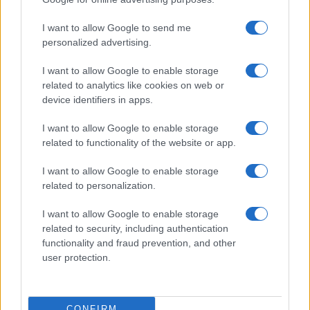
Pasqua
Erbe e Aromi
grant or deny consent to Google and its third-party tags to
use your data for below specified purposes in below Google
Cucinare la carne
I want to allow Google to send me
consent section.
Preparare il pesce
personalized advertising.
Fare la pasta
I want to allow Google to enable storage
Pulire le verdure
related to analytics like cookies on web or
Decorare
device identifiers in apps.
LUOGHI E PERSONAGGI
VINI E TERRITORI
I want to allow Google to enable storage
Località
Glossario
related to functionality of the website or app.
Personaggi
Bere bene
I want to allow Google to enable storage
Made in Italy
Conoscere il vino
related to personalization.
Mondo
I want to allow Google to enable storage
NEWS ED EVENTI
VIDEO
related to security, including authentication
News
functionality and fraud prevention, and other
Jeunes Restaurateurs
user protection.
Eventi
Consigli pratici
CONFIRM
Benessere