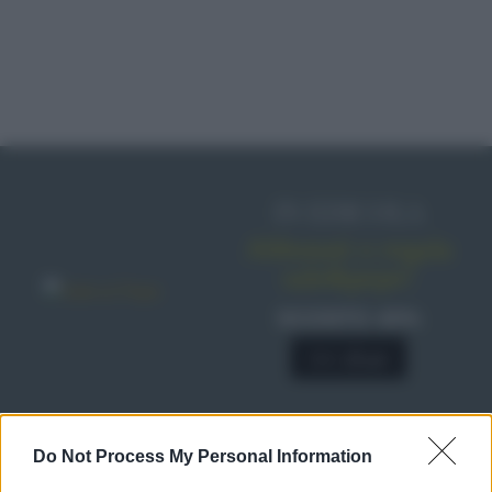
IN EDICOLA
Abbonati o regala
sale&pepe!
SCONTO 40%
A € 28,90
RICETTE
Do Not Process My Personal Information
Ricette di stagione