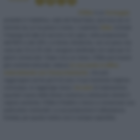
Il Bitto
è un
formaggio
prodotto in Valtellina, valle del Nord Italia, percorsa da un
torrente da cui ha preso il nome. L’autentico
Bitto
richiede
l’impiego di latte di vaccino e di capra, nella proporzione
dell’80% e del 20%. Le forme cilindriche, con un peso che
varia dai 15 ai 25 chili, vengono strofinate con sale per 21
giorni consecutivi. Dopo circa un mese, il Bitto può essere
già commercializzato, tuttavia
la sua pasta si affina
notevolmente con l’invecchiamento
, che può
raggiungere anche gli 8-10 anni. Il suo momento migliore,
comunque, lo raggiunge verso i
tre anni
di maturazione,
quando il peso delle forme comincia a diminuire mentre il
sapore aumenta. Il Bitto è friabile e riesce a conservare una
particolare cremosità. La sua produzione è abbastanza
limitata; per questo motivo non è sempre reperibile.