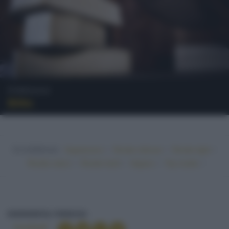
Formaggi
Bitto
In evidenza:
•
•
•
Vegetariano
Ricette sfiziose
Ricette light
•
•
•
•
Ricette veloci
Ricette facili
Vegano
Top ricette
BITTO
INGREDIENTI
FORMAGGI
Condividi