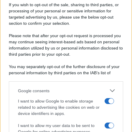
If you wish to opt-out of the sale, sharing to third parties, or
Dolci e dessert
© 2026 Belpietro Edizioni
processing of your personal or sensitive information for
Periodiche SRL
Primi piatti
targeted advertising by us, please use the below opt-out
Ripr. riservata
Secondi piatti
section to confirm your selection.
P.I. 13673600964
Pane e pizze
Privacy Policy
Please note that after your opt-out request is processed you
Aperitivi
may continue seeing interest-based ads based on personal
Cookie Policy
Antipasti
information utilized by us or personal information disclosed to
Preferenze Privacy
Salse e sughi
third parties prior to your opt-out.
Pubblicità
Torte salate
Note legali
You may separately opt-out of the further disclosure of your
Contorni
Chi siamo
personal information by third parties on the IAB’s list of
Marmellate e confetture
downstream participants.
Le migliori ricette di Sale&Pepe
Google consents
This information may also be disclosed by us to third parties
OCCASIONI SPECIALI
SCUOLA DI CUCINA
on the IAB’s List of Downstream Participants that may further
I want to allow Google to enable storage
Natale
Ingredienti
disclose it to other third parties.
related to advertising like cookies on web or
Torte di compleanno
Come fare a...
device identifiers in apps.
Please note that this website/app uses one or more Google
Menu bambini
Dizionario
services and may gather and store information including but
Halloween
Utensili
I want to allow my user data to be sent to
not limited to your visit or usage behaviour. You may click to
Google for online advertising purposes.