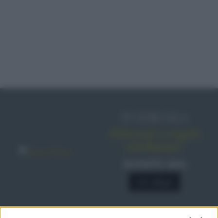
IN EDICOLA
Abbonati o regala
sale&pepe!
SCONTO 40%
A € 28,90