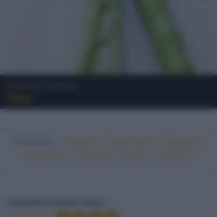
Legumi e Cereali
Fava
In evidenza:
•
•
•
Vegetariano
Ricette sfiziose
Ricette light
•
•
•
•
Ricette veloci
Ricette facili
Vegano
Top ricette
FAVA
INGREDIENTI
LEGUMI E CEREALI
Condividi