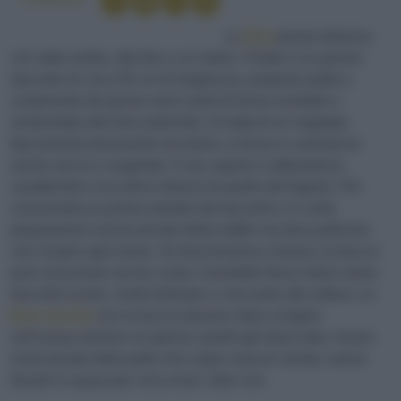
La
fava
pianta erbacea
con stelo eretto, alto fino a un metro. Il frutto è un grosso
baccello di circa 30 cm di lunghezza, piuttosto piatto e
contenente dei grossi semi verdi di forma ovoidale e
arrotondata alle due estremità. Si tratta di un vegetale
tipicamente primaverile ed estivo; si trova in commercio
anche secco e surgelato. Il suo sapore è abbastanza
caratteristico ma meno intenso di quello del fagiolo. Per
consumarlo,va prima estratto dal baccello e in certe
preparazioni anche privato della sottile ma dura pellicola
che ricopre ogni seme. Se freschissima e tenera, la fava si
può consumare anche cruda. Il prodotto fresco deve avere
baccello lucido, verde brillante e croccante alla rottura. Le
fave secche
con la buccia devono stare a bagno
nell’acqua almeno un giorno; quelle già sbucciate, invece
(cioè private della pelle che copre ciascun seme), vanno
tenute in acqua per circa nove- dieci ore.