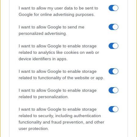
services and may gather and store information including but
Halloween
Utensili
I want to allow my user data to be sent to
not limited to your visit or usage behaviour. You may click to
Google for online advertising purposes.
Pasqua
Erbe e Aromi
grant or deny consent to Google and its third-party tags to
use your data for below specified purposes in below Google
Cucinare la carne
I want to allow Google to send me
consent section.
Preparare il pesce
personalized advertising.
Fare la pasta
I want to allow Google to enable storage
Pulire le verdure
related to analytics like cookies on web or
Decorare
device identifiers in apps.
LUOGHI E PERSONAGGI
VINI E TERRITORI
I want to allow Google to enable storage
Località
Glossario
related to functionality of the website or app.
Personaggi
Bere bene
I want to allow Google to enable storage
Made in Italy
Conoscere il vino
related to personalization.
Mondo
I want to allow Google to enable storage
NEWS ED EVENTI
VIDEO
related to security, including authentication
News
functionality and fraud prevention, and other
Jeunes Restaurateurs
user protection.
Eventi