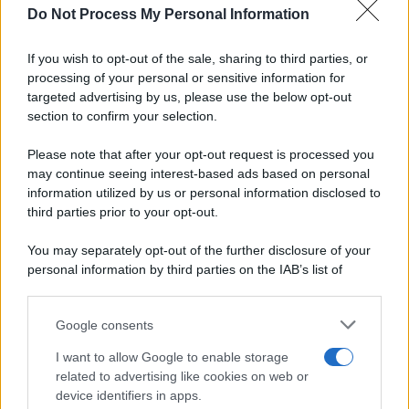
RICETTE
Do Not Process My Personal Information
Ricette di stagione
If you wish to opt-out of the sale, sharing to third parties, or
Dolci e dessert
© 2026 Belpietro Edizioni
processing of your personal or sensitive information for
Periodiche SRL
Primi piatti
targeted advertising by us, please use the below opt-out
Ripr. riservata
Secondi piatti
section to confirm your selection.
P.I. 13673600964
Pane e pizze
Privacy Policy
Please note that after your opt-out request is processed you
Aperitivi
may continue seeing interest-based ads based on personal
Cookie Policy
Antipasti
information utilized by us or personal information disclosed to
Preferenze Privacy
Salse e sughi
third parties prior to your opt-out.
Pubblicità
Torte salate
Note legali
You may separately opt-out of the further disclosure of your
Contorni
Chi siamo
personal information by third parties on the IAB’s list of
Marmellate e confetture
downstream participants.
Le migliori ricette di Sale&Pepe
Google consents
This information may also be disclosed by us to third parties
OCCASIONI SPECIALI
SCUOLA DI CUCINA
on the IAB’s List of Downstream Participants that may further
I want to allow Google to enable storage
Natale
Ingredienti
disclose it to other third parties.
related to advertising like cookies on web or
Torte di compleanno
Come fare a...
device identifiers in apps.
Please note that this website/app uses one or more Google
Menu bambini
Dizionario